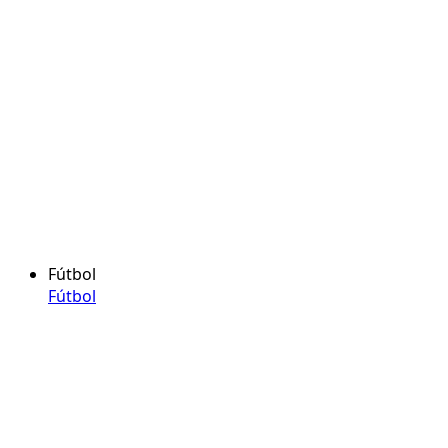
Fútbol
Fútbol