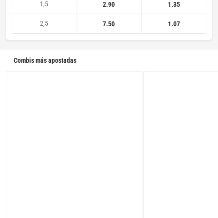
1,5
2.90
1.35
2,5
7.50
1.07
Combis más apostadas