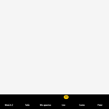
73
Menú A-Z
Talón
Mis apuestas
Live
Casino
Poker