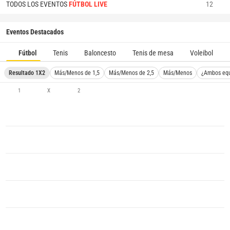
TODOS LOS EVENTOS
FÚTBOL LIVE
12
Eventos Destacados
Fútbol
Tenis
Baloncesto
Tenis de mesa
Voleibol
Resultado 1X2
Más/Menos de 1,5
Más/Menos de 2,5
Más/Menos
¿Ambos eq
1
X
2