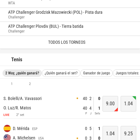
WTA
ATP Challenger Grodzisk Mazowiecki (POL) - Pista dura
Challenger
ATP Challenger Plovdiv (BUL) - Tierra batida
Challenger
TODOS LOS TORNEOS
Tenis
2 Way, ¿quién ganará?
¿Quién ganará el set?
Ganador de juego
Juegos totales:
1
2
40
2
0
S. Bolelli/A. Vavassori
9.00
1.04
O. Luz/R. Matos
40
4
1
P
J
Sets
2° set
LIVE
0
5
1
D. Mérida
ESP
1.04
9.25
A. Michelsen
0
3
0
USA