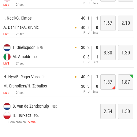
P
J
Sets
2° set
LIVE
40
1
1
I. Neel/G. Olmos
1.67
2.10
A. Danilina/A. Krunic
40
2
0
P
J
Sets
2° set
LIVE
30
2
0
T. Griekspoor
NED
3.30
1.30
M. Arnaldi
0
3
1
ITA
P
J
Sets
2° set
LIVE
40
0
1
H. Nys/E. Roger-Vasselin
1.87
1.87
M. Granollers/H. Zeballos
30
3
0
P
J
Sets
2° set
LIVE
B. van de Zandschulp
NED
2.54
1.50
H. Hurkacz
POL
Comienza en
55 min