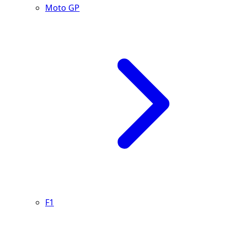
Moto GP
F1