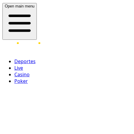
Open main menu
Deportes
Live
Casino
Poker
Acceder
¡Regístrate ahora!