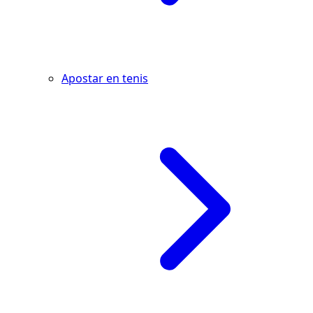
Apostar en tenis