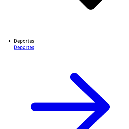
Deportes
Deportes