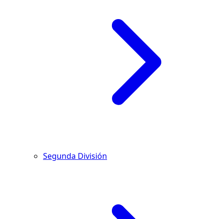
Segunda División