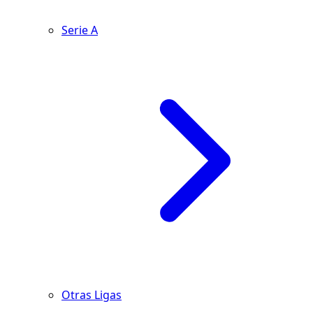
Serie A
Otras Ligas