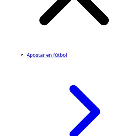
Apostar en fútbol