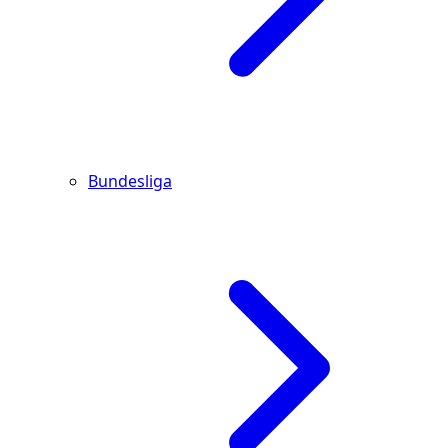
Bundesliga