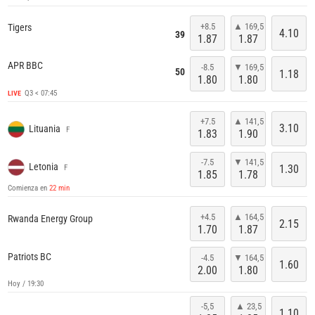
+8.5
▲ 169,5
Tigers
4.10
39
1.87
1.87
APR BBC
-8.5
▼ 169,5
50
1.18
1.80
1.80
Q3 < 07:45
LIVE
+7.5
▲ 141,5
3.10
Lituania
F
1.83
1.90
-7.5
▼ 141,5
Letonia
1.30
F
1.85
1.78
Comienza en
22 min
+4.5
▲ 164,5
Rwanda Energy Group
2.15
1.70
1.87
Patriots BC
-4.5
▼ 164,5
1.60
2.00
1.80
Hoy / 19:30
-5,5
▲ 23,5
1.10