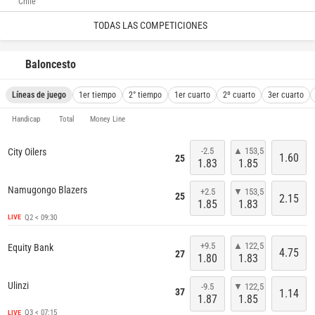
Chile
TODAS LAS COMPETICIONES
Baloncesto
Líneas de juego
1er tiempo
2° tiempo
1er cuarto
2º cuarto
3er cuarto
Handicap
Total
Money Line
-2.5
▲ 153,5
City Oilers
1.60
25
1.83
1.85
Namugongo Blazers
+2.5
▼ 153,5
25
2.15
1.85
1.83
Q2 < 09:30
LIVE
+9.5
▲ 122,5
Equity Bank
4.75
27
1.80
1.83
Ulinzi
-9.5
▼ 122,5
37
1.14
1.87
1.85
Q3 < 07:15
LIVE