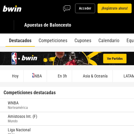
Acceder
¡Regístrate ahora!
Apuestas de Baloncesto
Destacados
Competiciones
Cupones
Calendario
Equ
Hoy
NBA
En 3h
Asia & Oceanía
LATA
Competiciones destacadas
WNBA
Norteamérica
Amistosos Int. (F)
Mundo
Liga Nacional