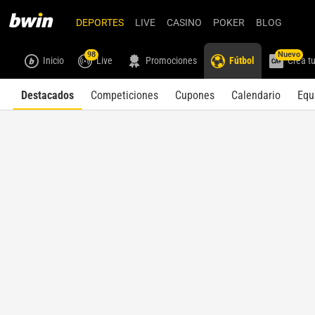
DEPORTES
LIVE
CASINO
POKER
BLOG
98
Nuevo
Inicio
Live
Promociones
Fútbol
Crea t
Destacados
Competiciones
Cupones
Calendario
Equ
UEFA Europa League
UEFA Europa League
Hoy / 19:00
Heart of
Jagiellonia
2
-
Benfica
Midlothian
Bialystok
Resultado del partido VA (+2)
Mercados 
1
1.11
X
11.50
2
18.00
Destacados
Hoy
Blackjack