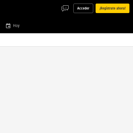
Acceder
¡Regístrate ahora!
Hoy
Conference League
1T • 41:24
LIVE
Medios
-
0
3
CFR Cluj
Tromso IL
Selecciona un evento
Total de goles
▲ 3,5
1.14
▼ 3,5
4.80
Elige
de la
lista de
eventos para
ver los
medios de
visualización.
Talón de
Mis