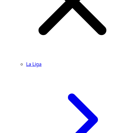
La Liga