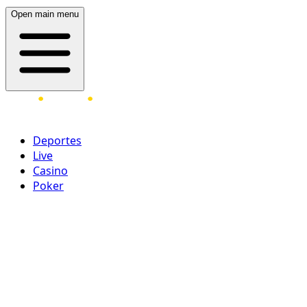
Open main menu
Deportes
Live
Casino
Poker
Acceder
¡Regístrate ahora!