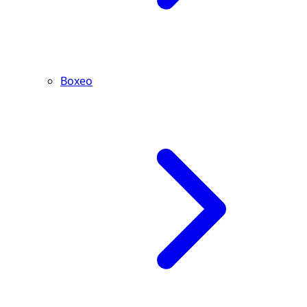
Boxeo