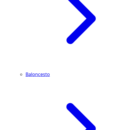
Baloncesto