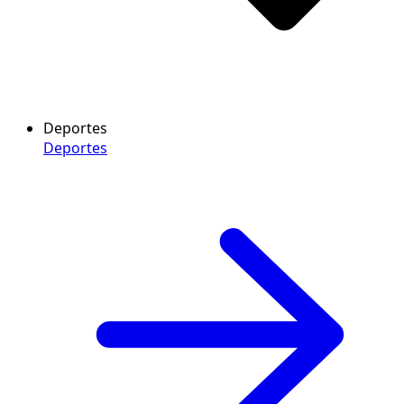
Deportes
Deportes