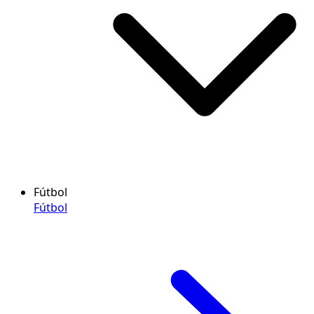
Fútbol
Fútbol