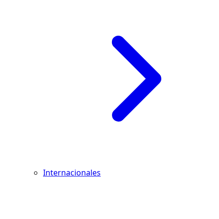
Internacionales