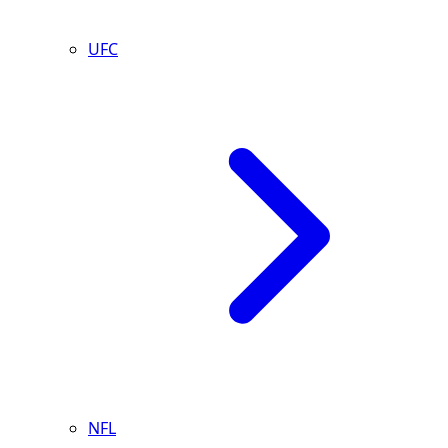
UFC
NFL