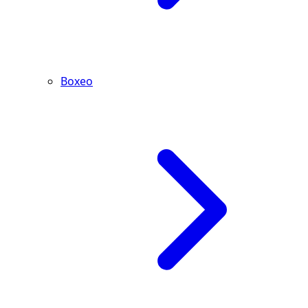
Boxeo