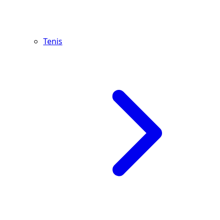
Tenis