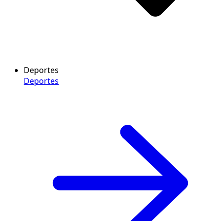
Deportes
Deportes