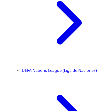
UEFA Nations League (Liga de Naciones)