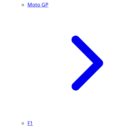
Moto GP
F1