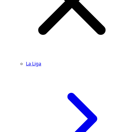
La Liga