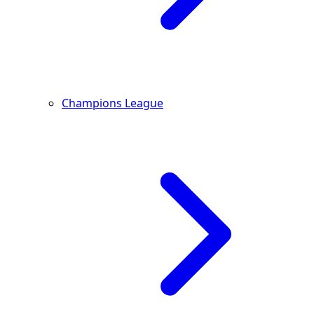
Champions League