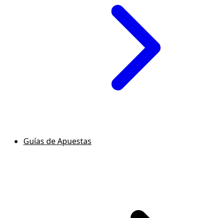
Guías de Apuestas