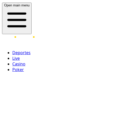
Open main menu
Deportes
Live
Casino
Poker
Acceder
¡Regístrate ahora!