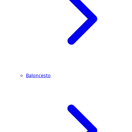
Baloncesto