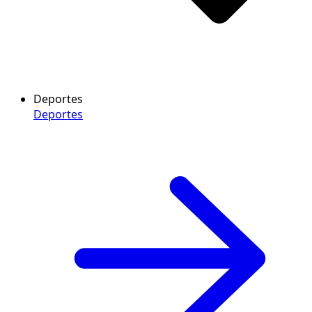
Deportes
Deportes