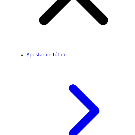
Apostar en fútbol