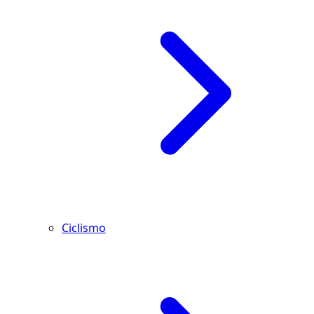
Ciclismo