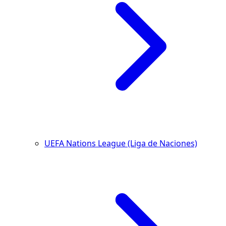
UEFA Nations League (Liga de Naciones)