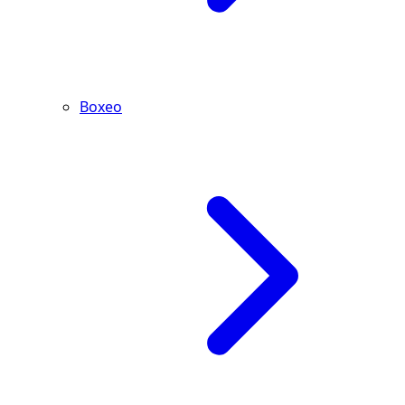
Boxeo