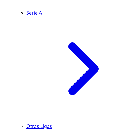
Serie A
Otras Ligas