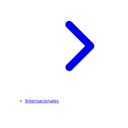
Internacionales