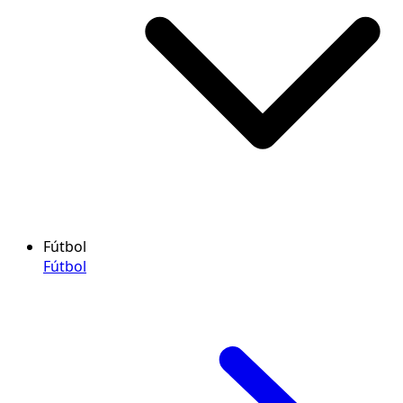
Fútbol
Fútbol