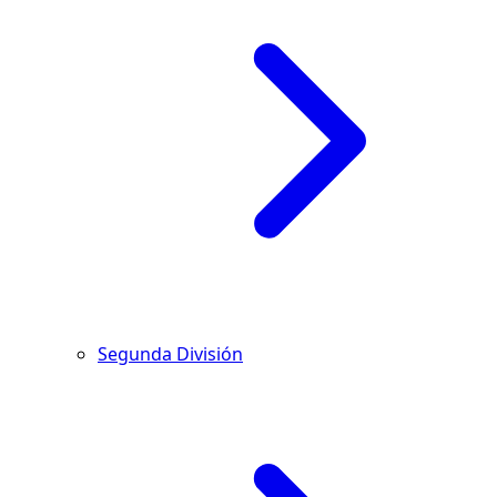
Segunda División