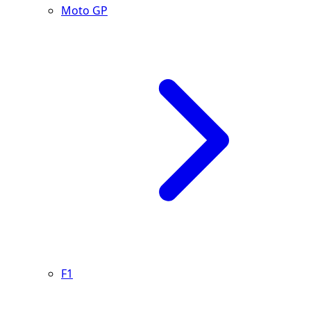
Moto GP
F1