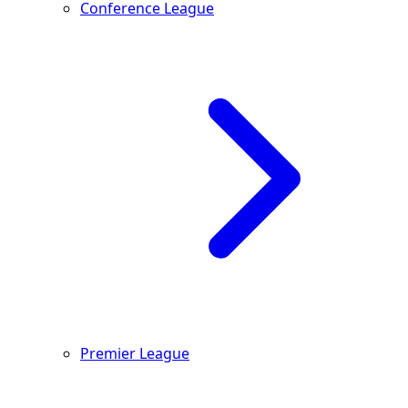
Conference League
Premier League