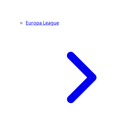
Europa League