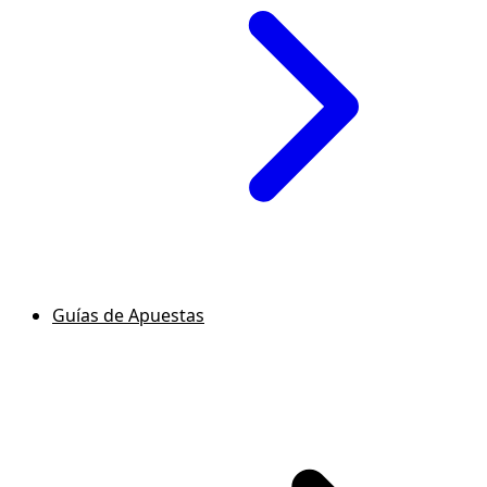
Guías de Apuestas