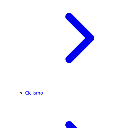
Ciclismo