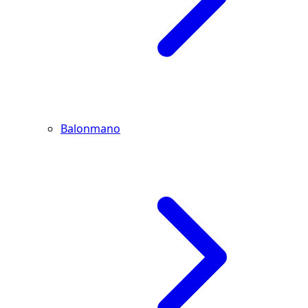
Balonmano