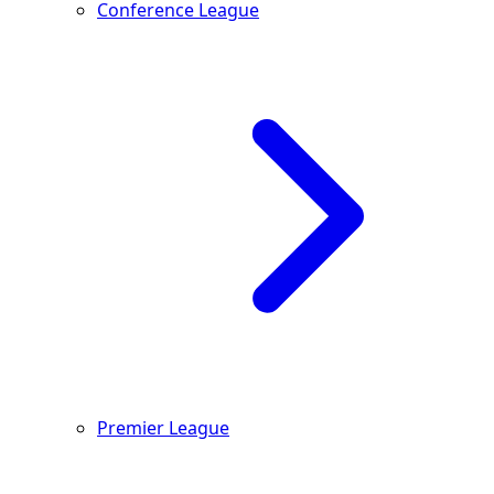
Conference League
Premier League