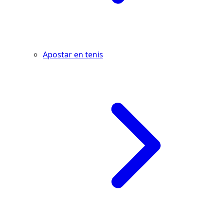
Apostar en tenis