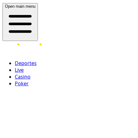
Open main menu
Deportes
Live
Casino
Poker
Acceder
¡Regístrate ahora!