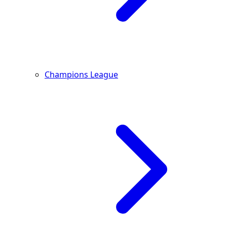
Champions League