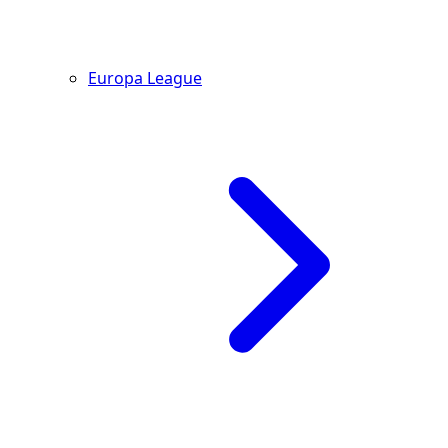
Europa League