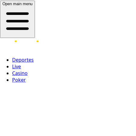
Open main menu
Deportes
Live
Casino
Poker
Acceder
¡Regístrate ahora!