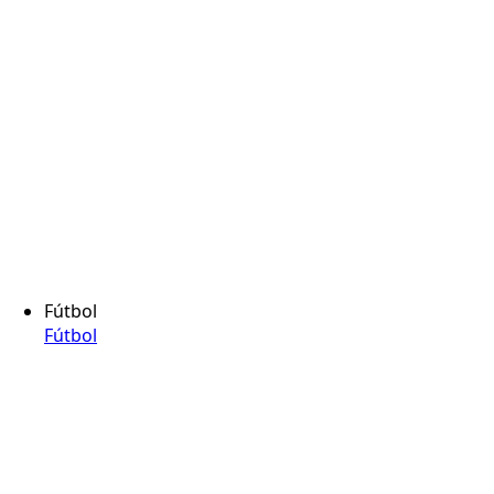
Fútbol
Fútbol