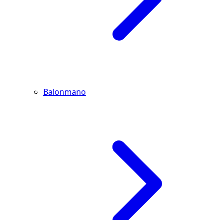
Balonmano