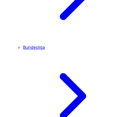
Bundesliga