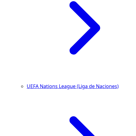
UEFA Nations League (Liga de Naciones)