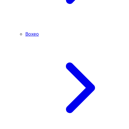
Boxeo