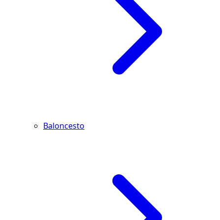
Baloncesto