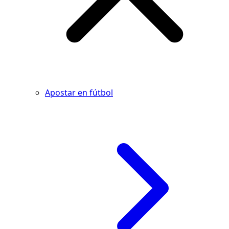
Apostar en fútbol