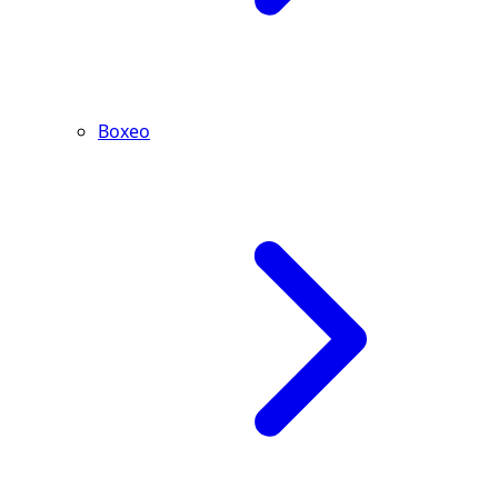
Boxeo