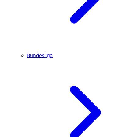
Bundesliga