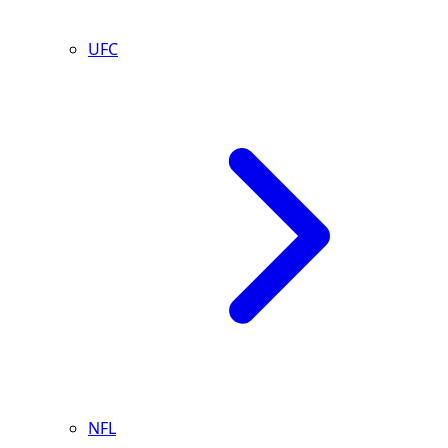
UFC
NFL