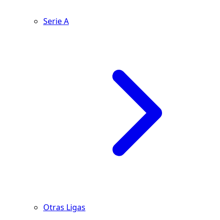
Serie A
Otras Ligas