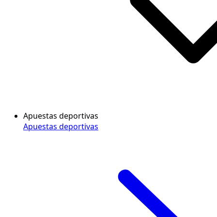
Apuestas deportivas
Apuestas deportivas