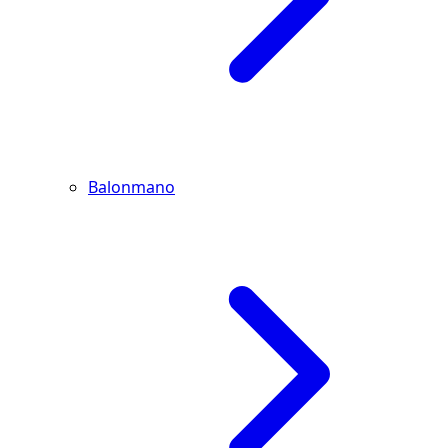
Balonmano