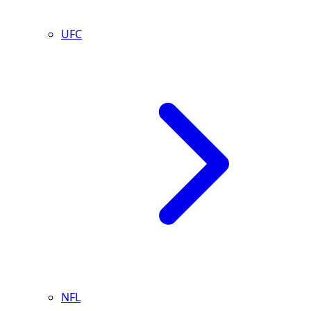
UFC
NFL