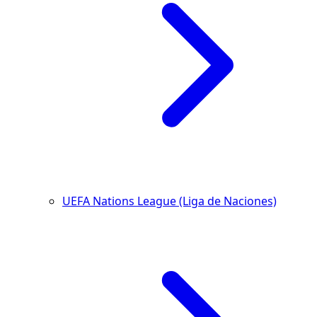
UEFA Nations League (Liga de Naciones)