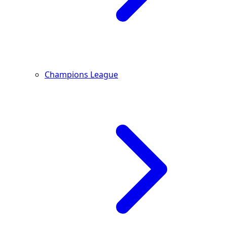
Champions League