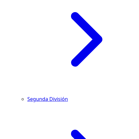
Segunda División