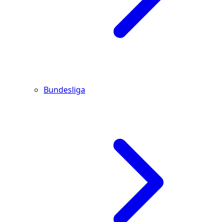
Bundesliga