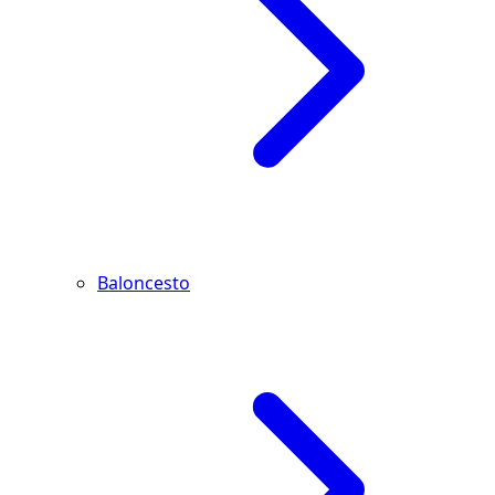
Baloncesto