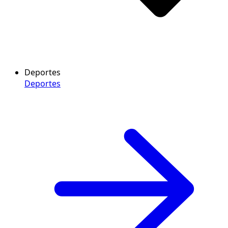
Deportes
Deportes