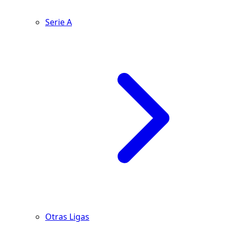
Serie A
Otras Ligas