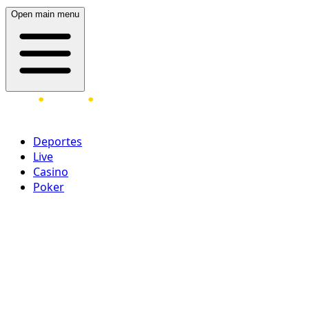
Open main menu
Deportes
Live
Casino
Poker
Acceder
¡Regístrate ahora!