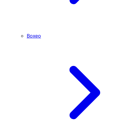
Boxeo