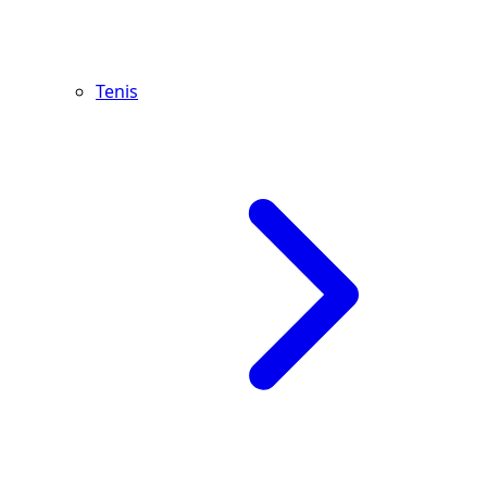
Tenis