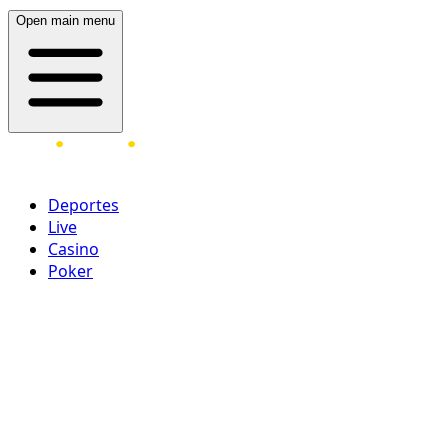
Open main menu
Deportes
Live
Casino
Poker
Acceder
¡Regístrate ahora!