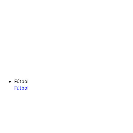
Fútbol
Fútbol