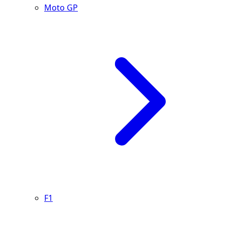
Moto GP
F1