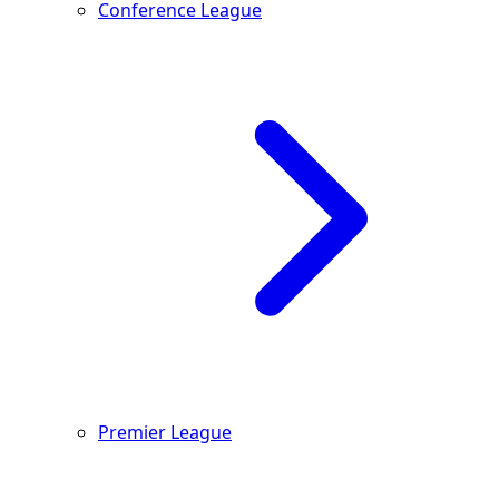
Conference League
Premier League