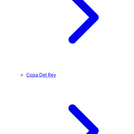
Copa Del Rey