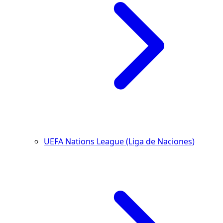
UEFA Nations League (Liga de Naciones)