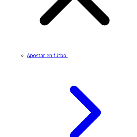
Apostar en fútbol