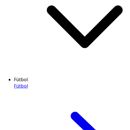
Fútbol
Fútbol