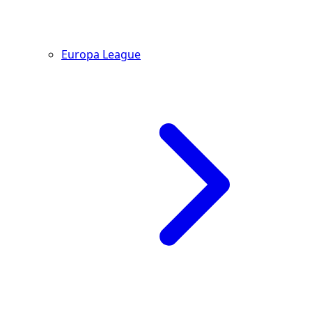
Europa League