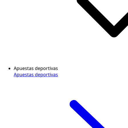
Apuestas deportivas
Apuestas deportivas