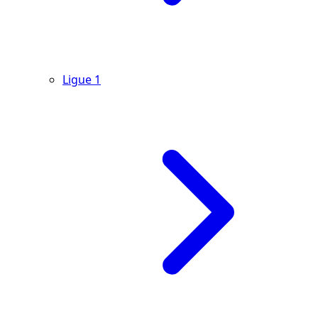
Ligue 1