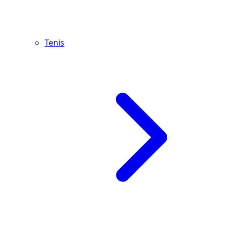
Tenis