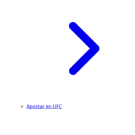
Apostar en UFC