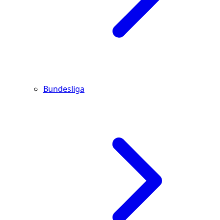
Bundesliga