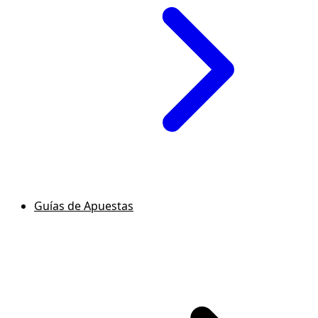
Guías de Apuestas