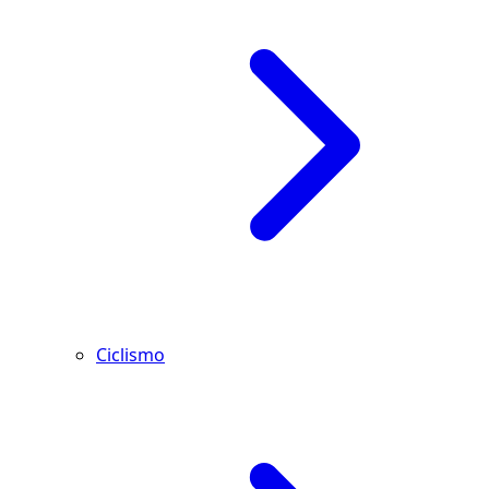
Ciclismo