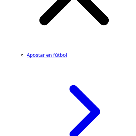
Apostar en fútbol