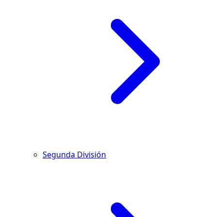
Segunda División