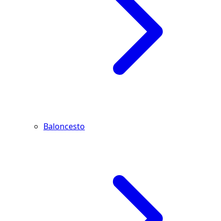
Baloncesto