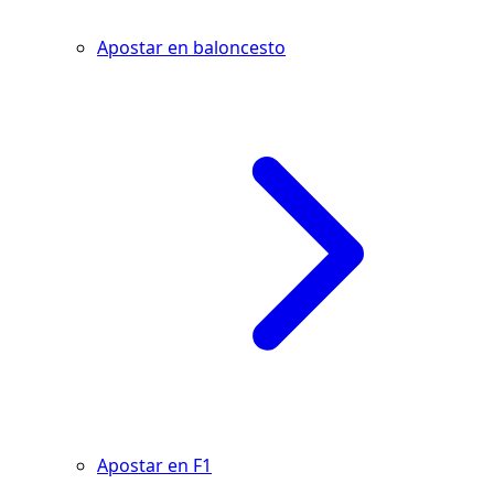
Apostar en baloncesto
Apostar en F1