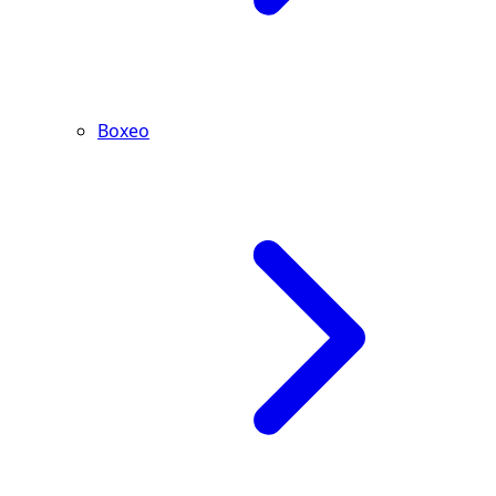
Boxeo