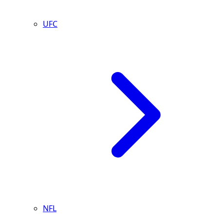
UFC
NFL