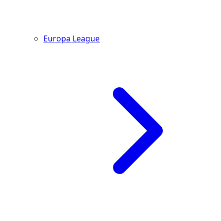
Europa League