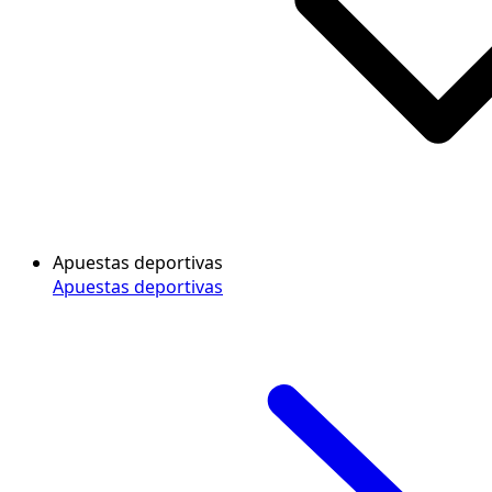
Apuestas deportivas
Apuestas deportivas