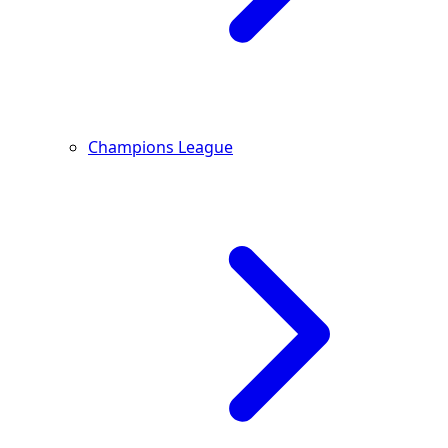
Champions League