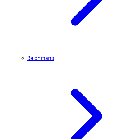
Balonmano