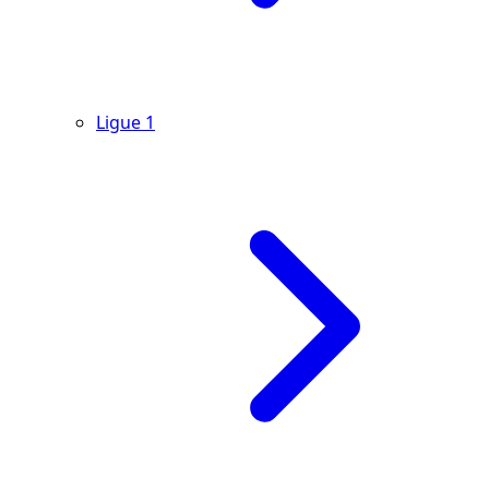
Ligue 1