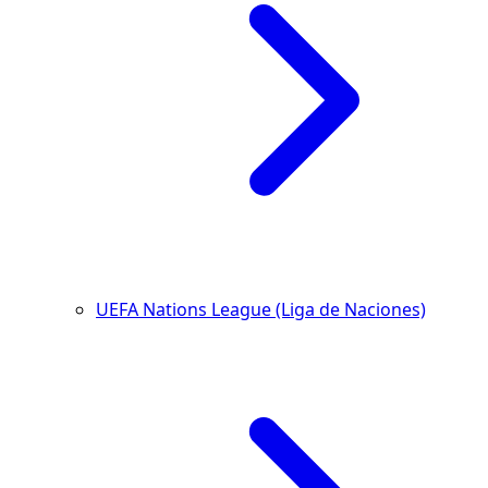
UEFA Nations League (Liga de Naciones)