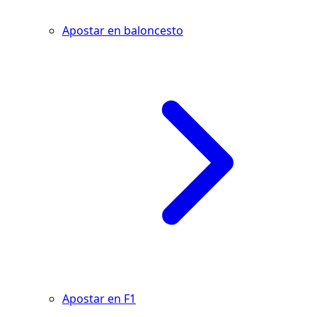
Apostar en baloncesto
Apostar en F1