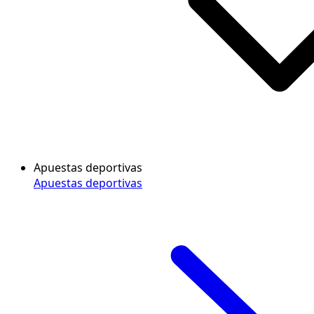
Apuestas deportivas
Apuestas deportivas