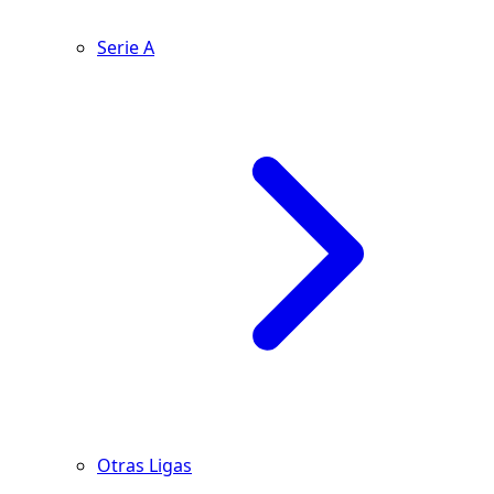
Serie A
Otras Ligas