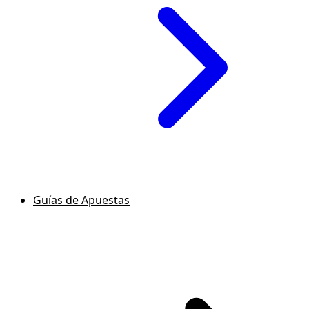
Guías de Apuestas