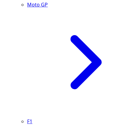
Moto GP
F1