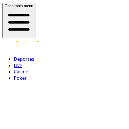
Open main menu
Deportes
Live
Casino
Poker
Acceder
¡Regístrate ahora!