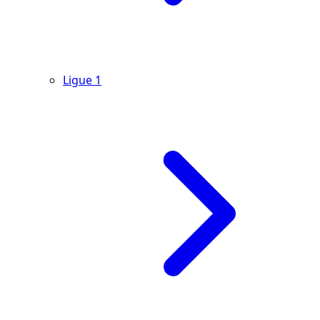
Ligue 1