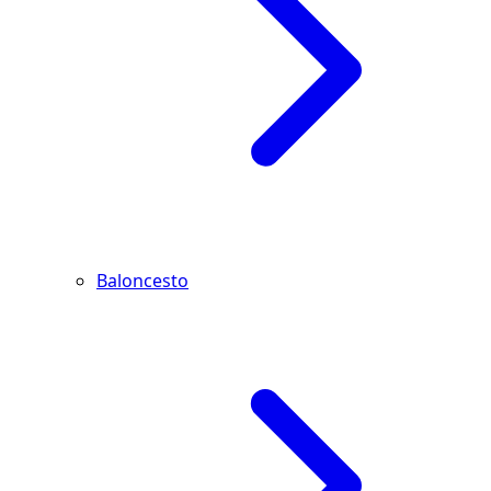
Baloncesto