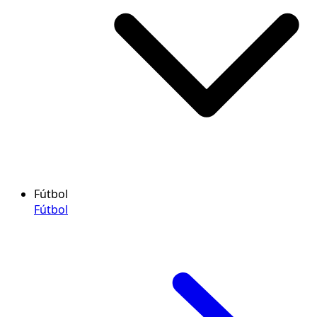
Fútbol
Fútbol