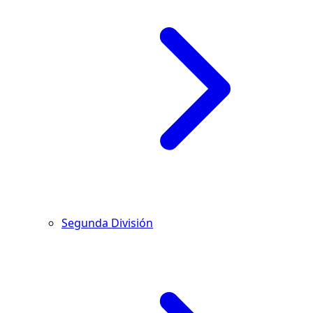
Segunda División