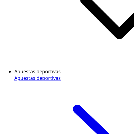
Apuestas deportivas
Apuestas deportivas