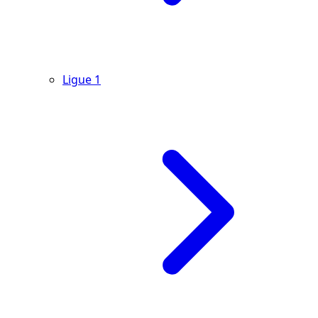
Ligue 1