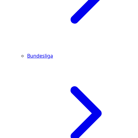
Bundesliga