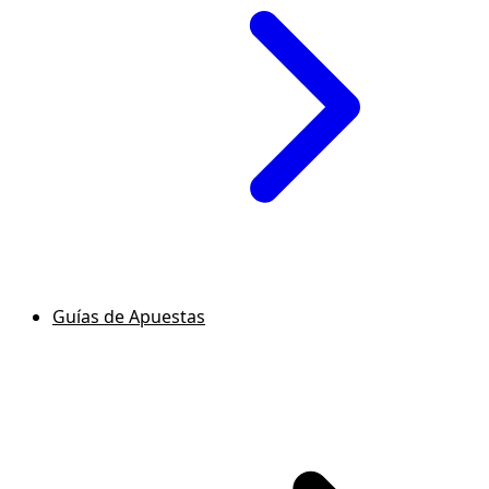
Guías de Apuestas