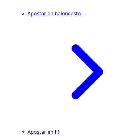
Apostar en baloncesto
Apostar en F1