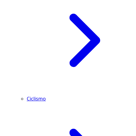
Ciclismo