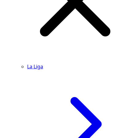
La Liga