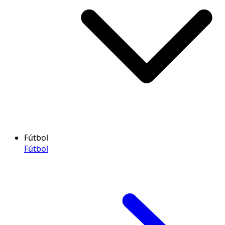
Fútbol
Fútbol