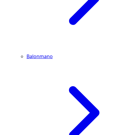
Balonmano