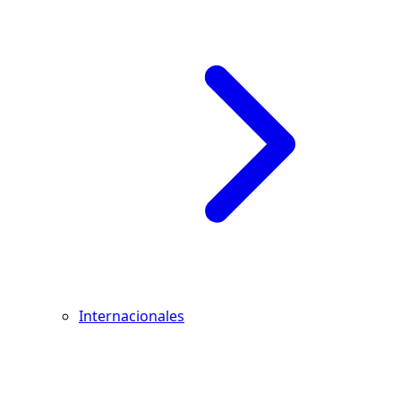
Internacionales