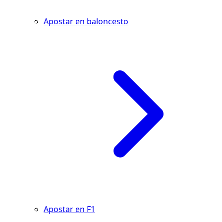
Apostar en baloncesto
Apostar en F1