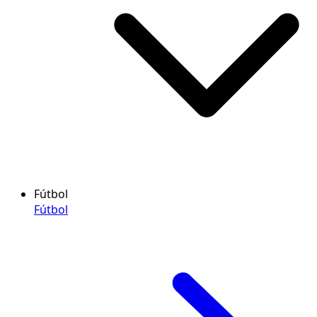
Fútbol
Fútbol