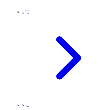
UFC
NFL