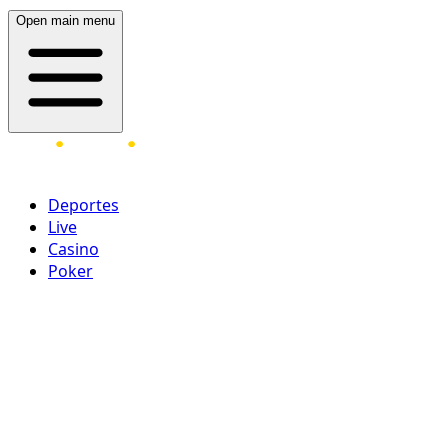
Open main menu
Deportes
Live
Casino
Poker
Acceder
¡Regístrate ahora!