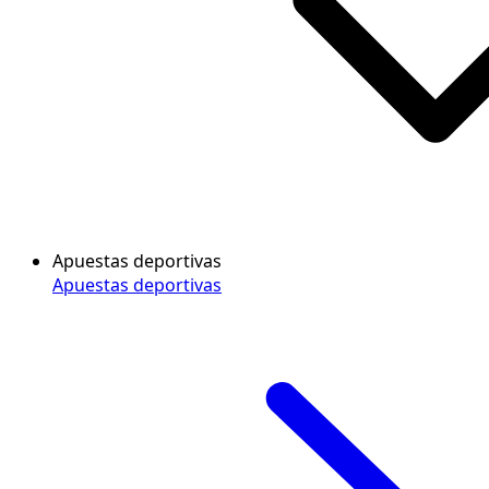
Apuestas deportivas
Apuestas deportivas