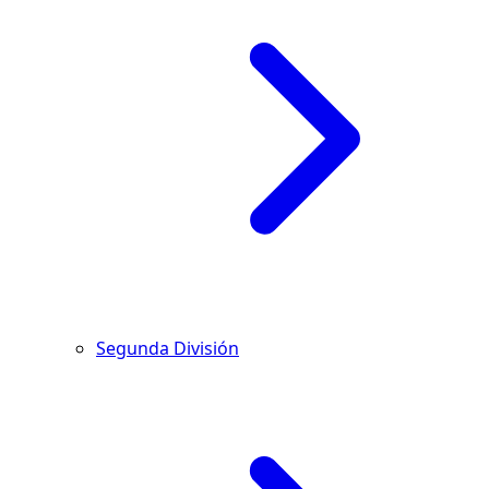
Segunda División