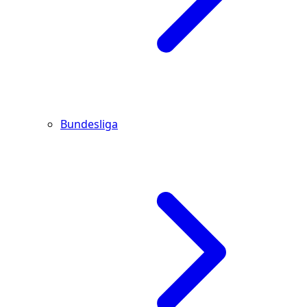
Bundesliga