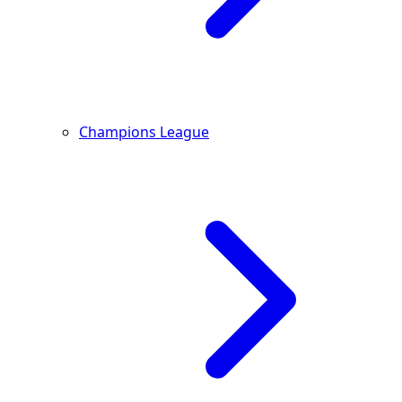
Champions League