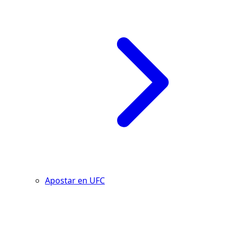
Apostar en UFC