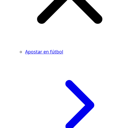
Apostar en fútbol