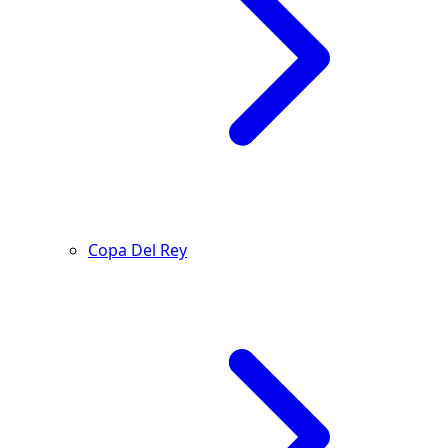
Copa Del Rey