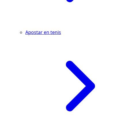
Apostar en tenis