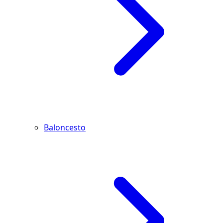
Baloncesto