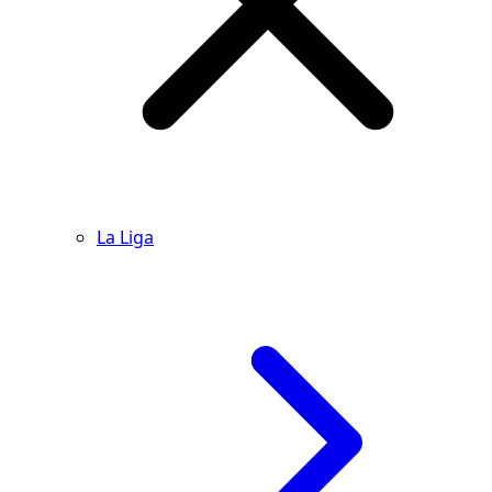
La Liga