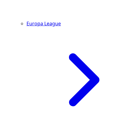
Europa League