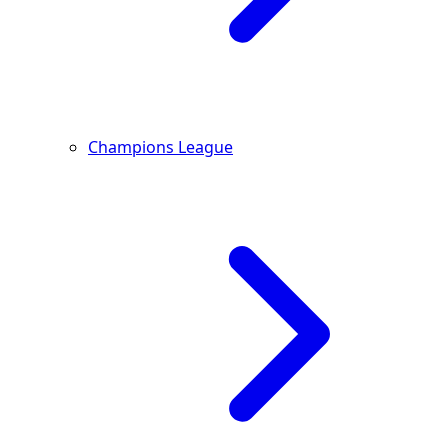
Champions League