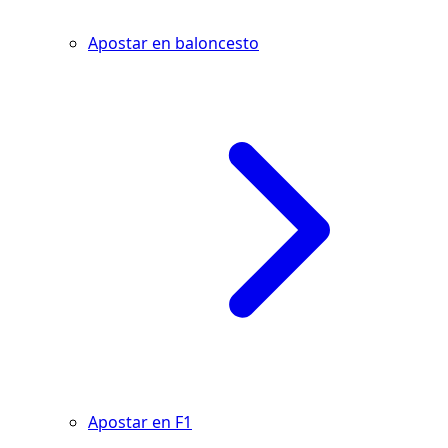
Apostar en baloncesto
Apostar en F1