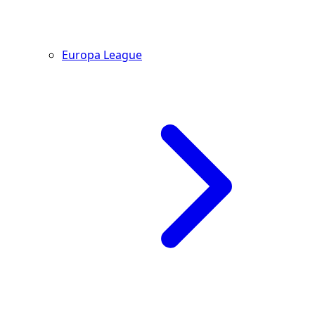
Europa League