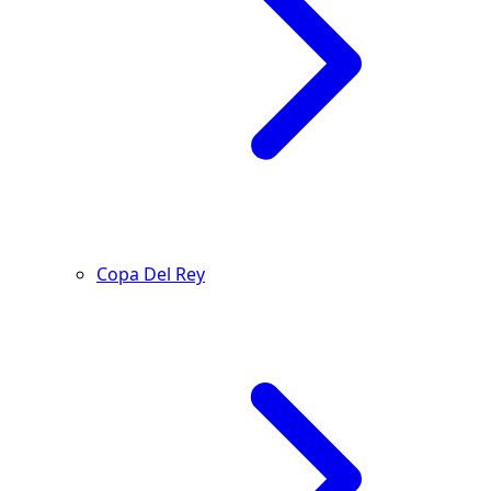
Copa Del Rey