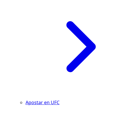
Apostar en UFC