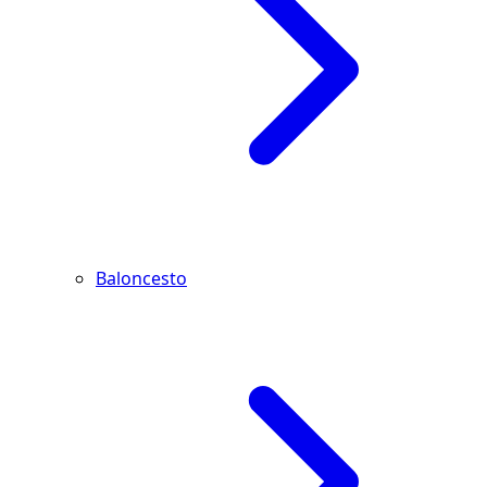
Baloncesto