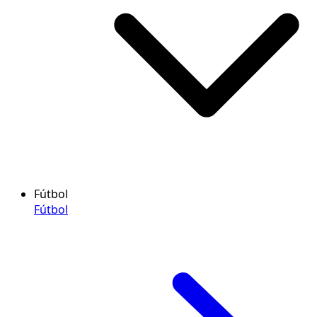
Fútbol
Fútbol