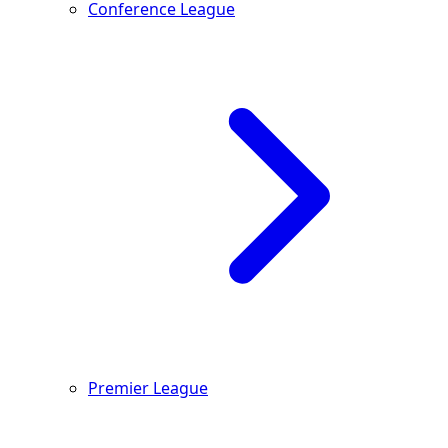
Conference League
Premier League