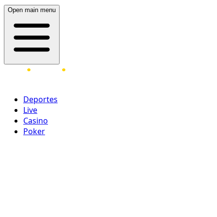
Open main menu
Deportes
Live
Casino
Poker
Acceder
¡Regístrate ahora!