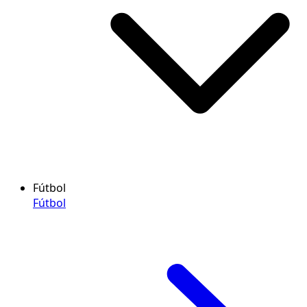
Fútbol
Fútbol