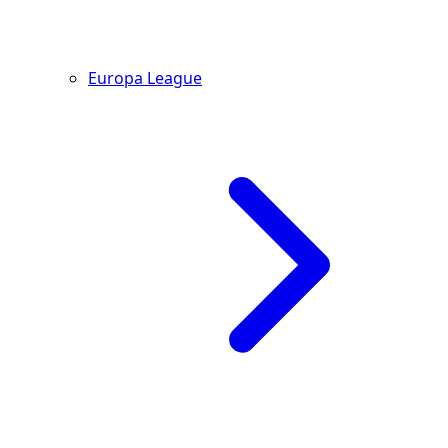
Europa League