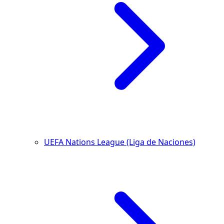
UEFA Nations League (Liga de Naciones)