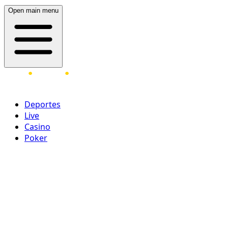
Open main menu
Deportes
Live
Casino
Poker
Acceder
¡Regístrate ahora!