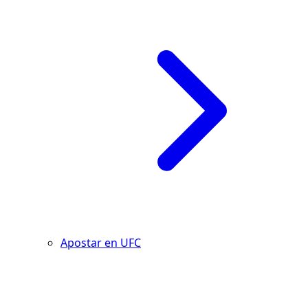
Apostar en UFC