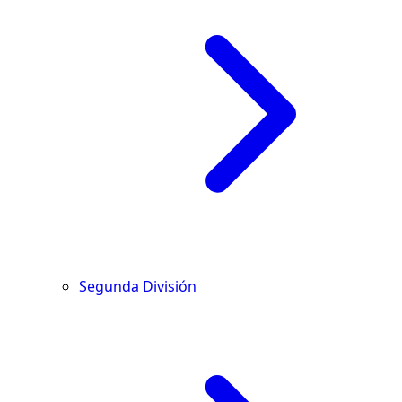
Segunda División