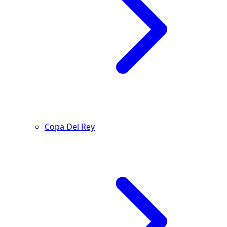
Copa Del Rey