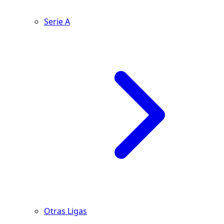
Serie A
Otras Ligas