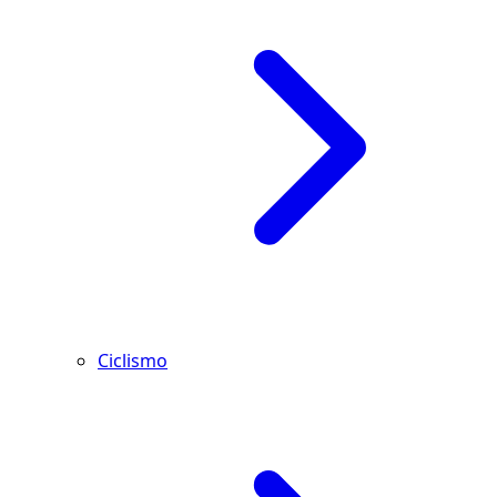
Ciclismo