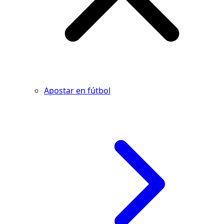
Apostar en fútbol