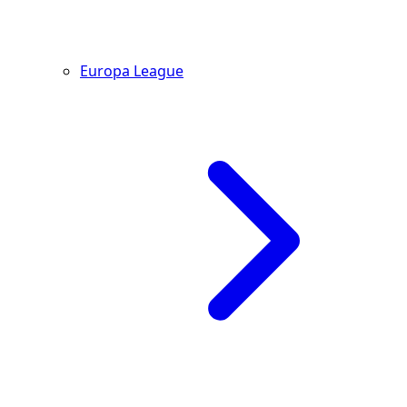
Europa League