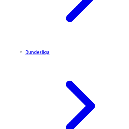
Bundesliga