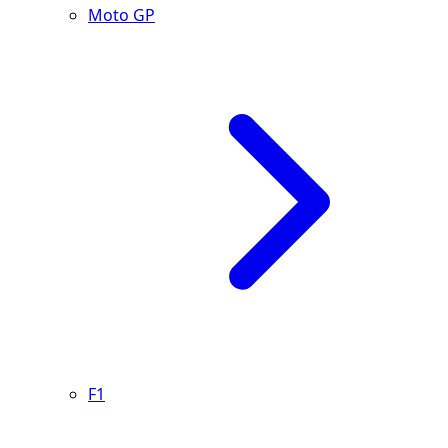
Moto GP
F1