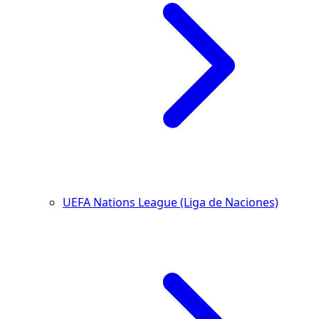
UEFA Nations League (Liga de Naciones)