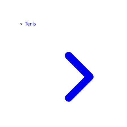
Tenis