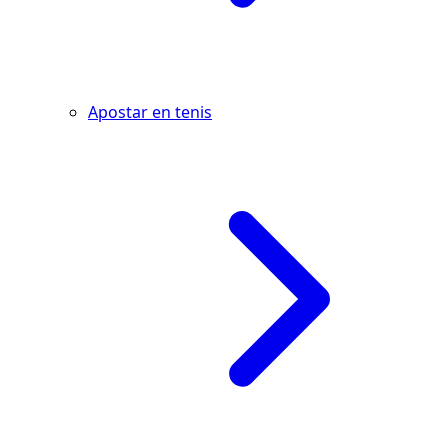
Apostar en tenis