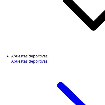
Apuestas deportivas
Apuestas deportivas