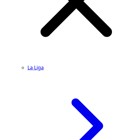
La Liga