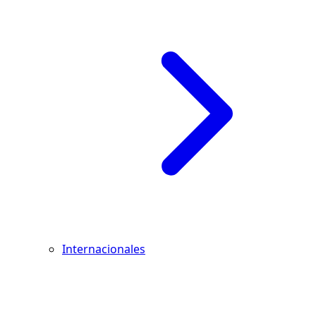
Internacionales