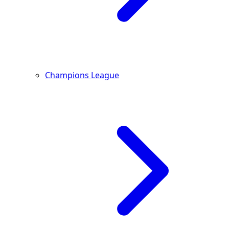
Champions League