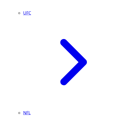
UFC
NFL