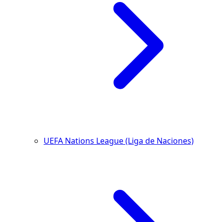
UEFA Nations League (Liga de Naciones)