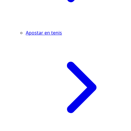
Apostar en tenis