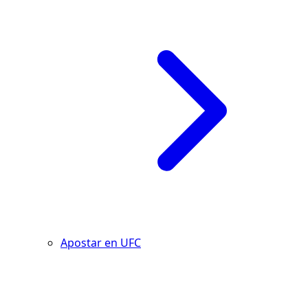
Apostar en UFC