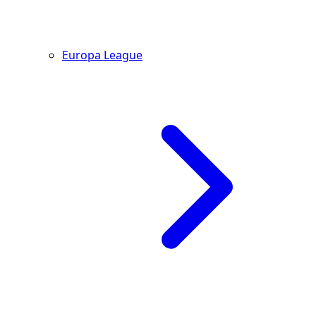
Europa League