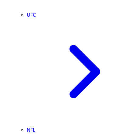
UFC
NFL