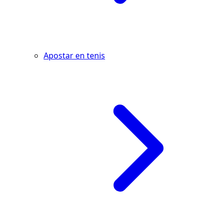
Apostar en tenis