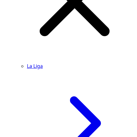
La Liga