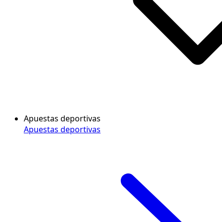
Apuestas deportivas
Apuestas deportivas