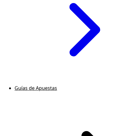
Guías de Apuestas