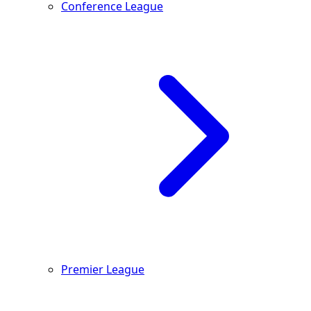
Conference League
Premier League