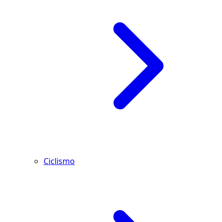
Ciclismo