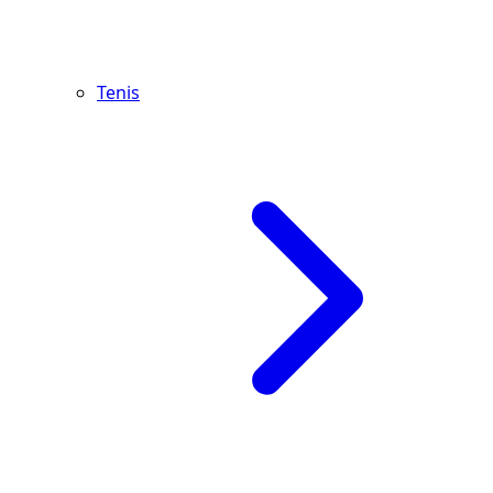
Tenis