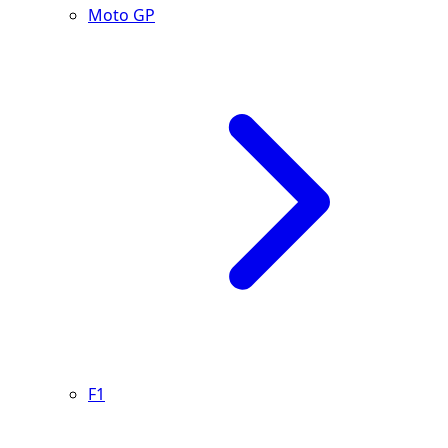
Moto GP
F1