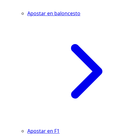
Apostar en baloncesto
Apostar en F1