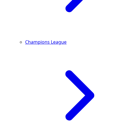
Champions League