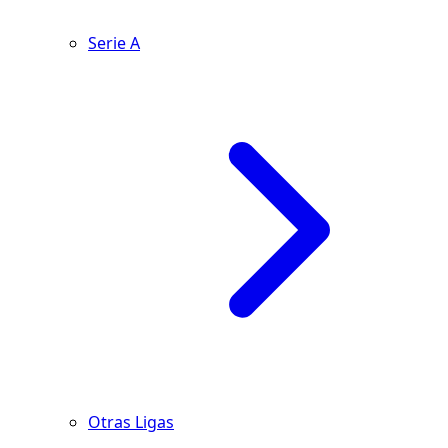
Serie A
Otras Ligas