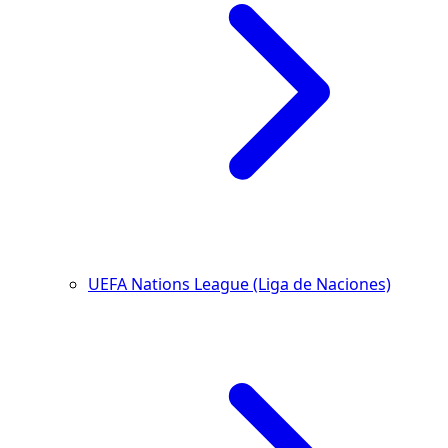
UEFA Nations League (Liga de Naciones)