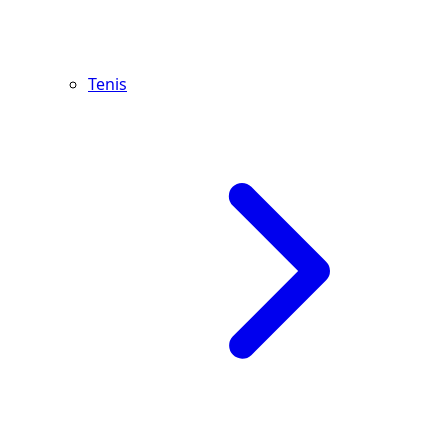
Tenis