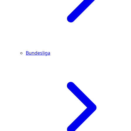
Bundesliga