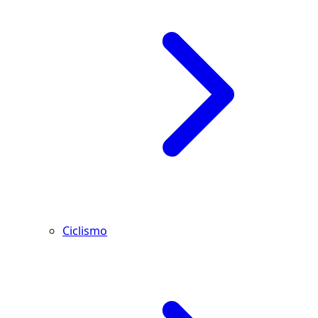
Ciclismo