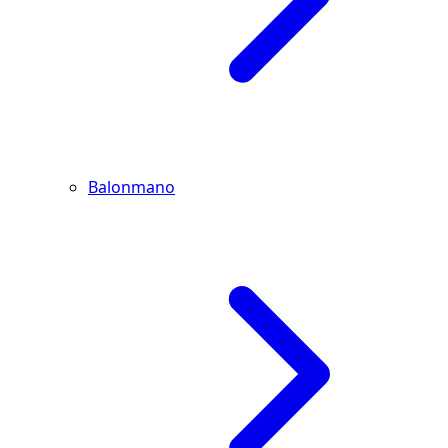
Balonmano