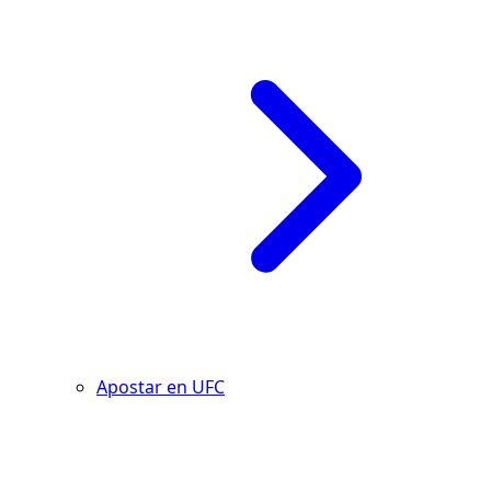
Apostar en UFC