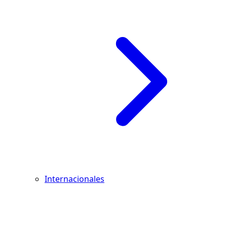
Internacionales