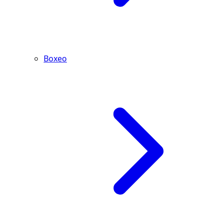
Boxeo