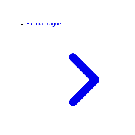
Europa League