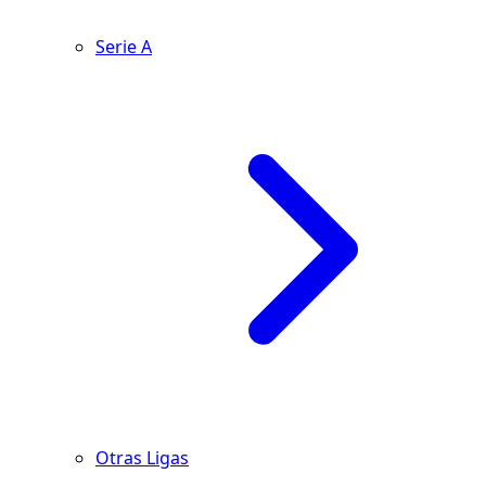
Serie A
Otras Ligas