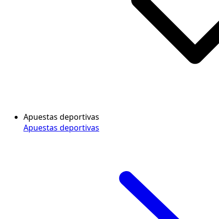
Apuestas deportivas
Apuestas deportivas