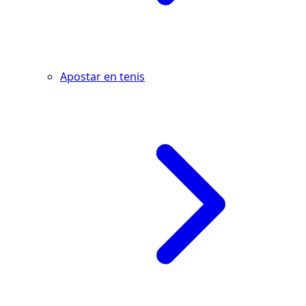
Apostar en tenis