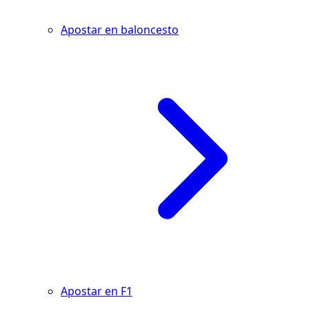
Apostar en baloncesto
Apostar en F1