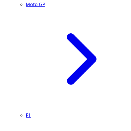
Moto GP
F1