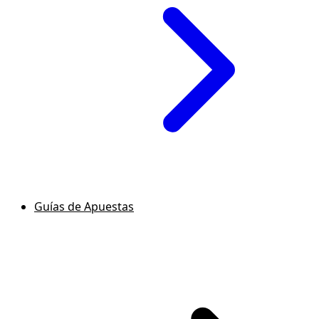
Guías de Apuestas