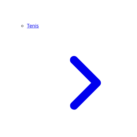
Tenis