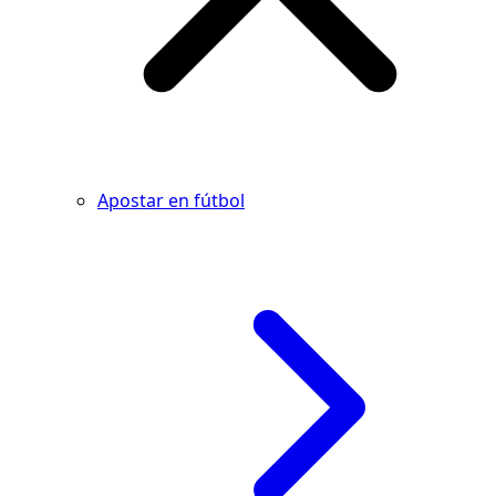
Apostar en fútbol