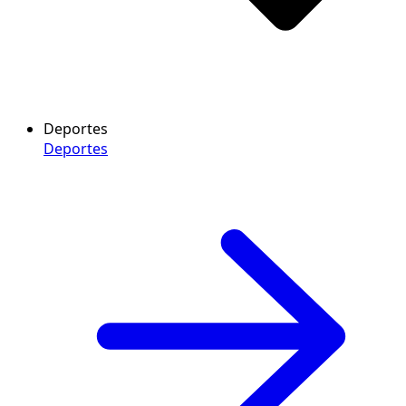
Deportes
Deportes