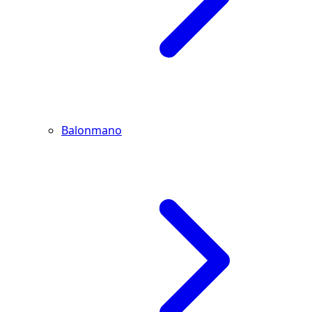
Balonmano