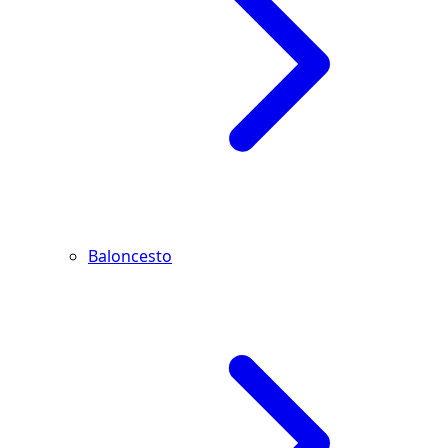
Baloncesto