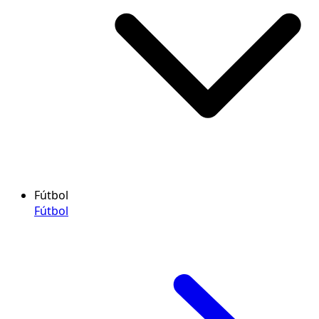
Fútbol
Fútbol