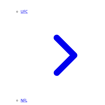
UFC
NFL