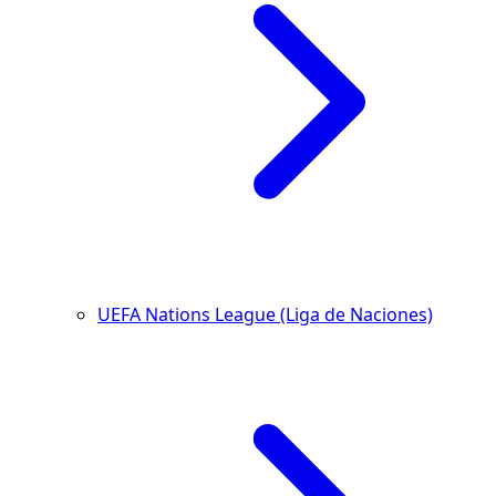
UEFA Nations League (Liga de Naciones)