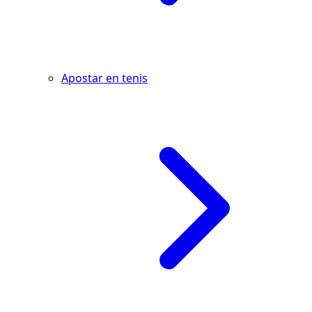
Apostar en tenis