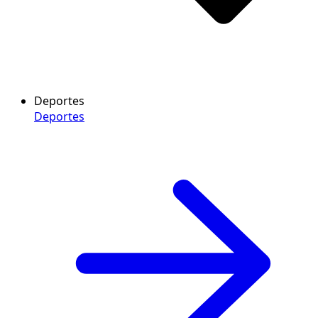
Deportes
Deportes