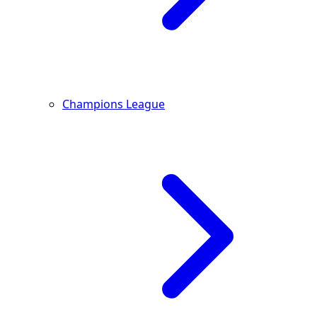
Champions League