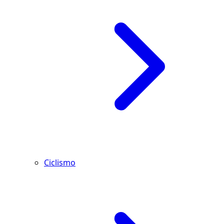
Ciclismo