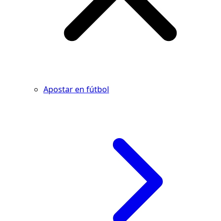
Apostar en fútbol