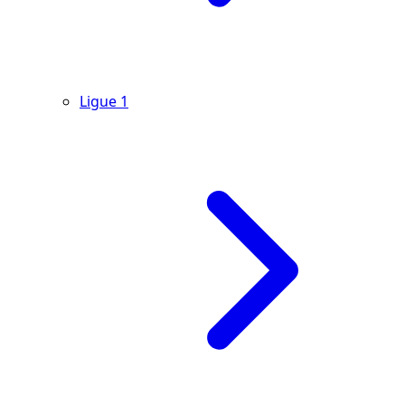
Ligue 1