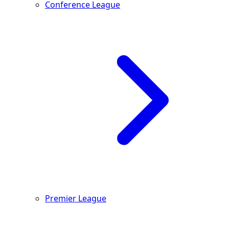
Conference League
Premier League