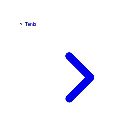
Tenis