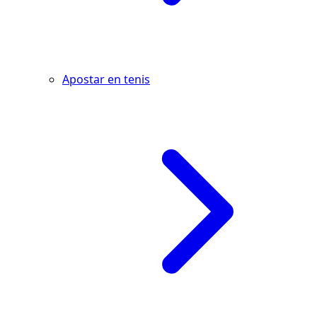
Apostar en tenis