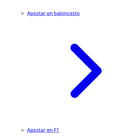
Apostar en baloncesto
Apostar en F1