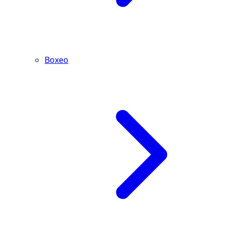
Boxeo