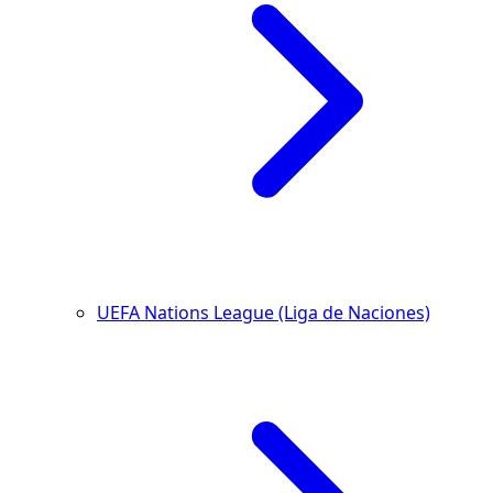
UEFA Nations League (Liga de Naciones)