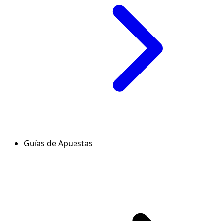
Guías de Apuestas