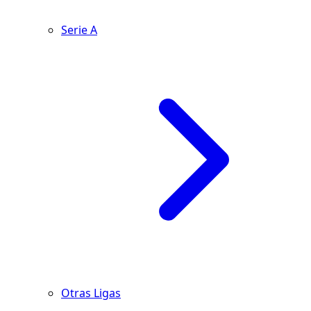
Serie A
Otras Ligas