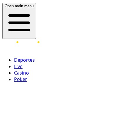
Open main menu
Deportes
Live
Casino
Poker
Acceder
¡Regístrate ahora!