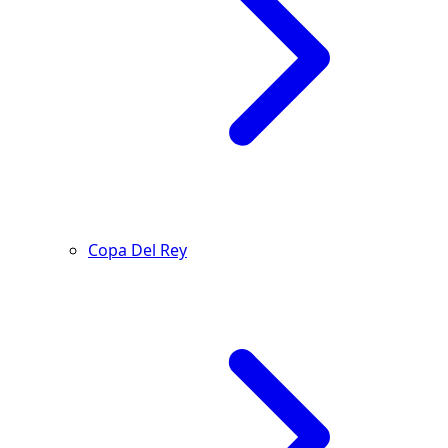
Copa Del Rey