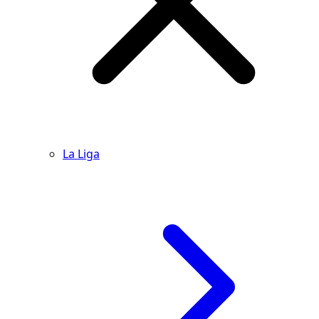
La Liga