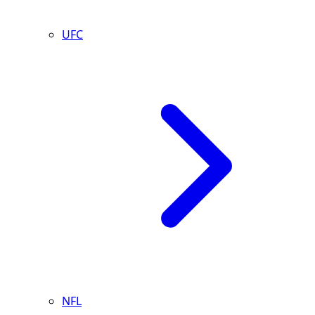
UFC
NFL