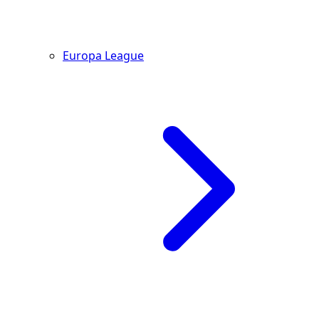
Europa League