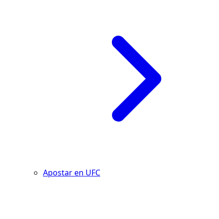
Apostar en UFC