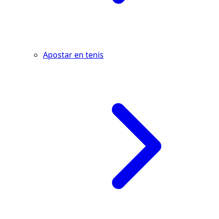
Apostar en tenis