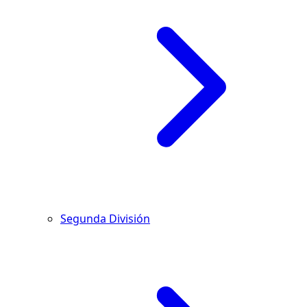
Segunda División