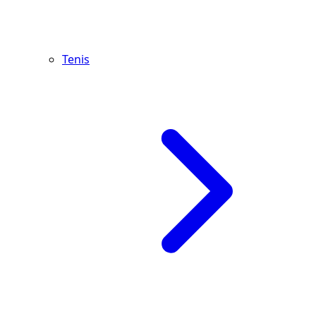
Tenis