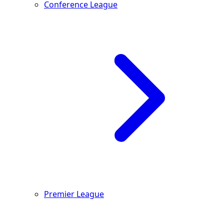
Conference League
Premier League