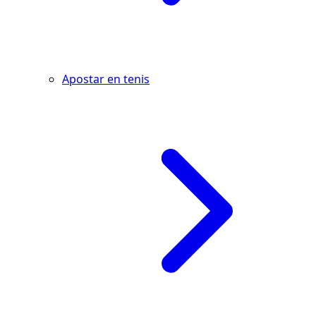
Apostar en tenis