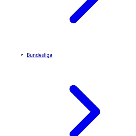
Bundesliga