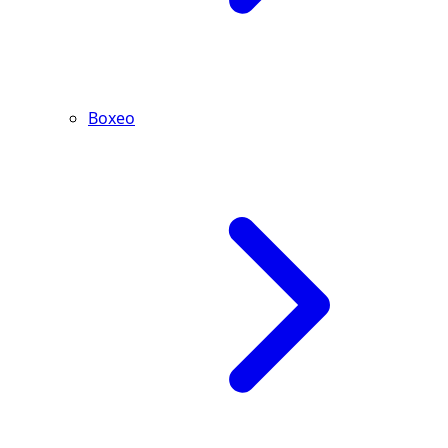
Boxeo