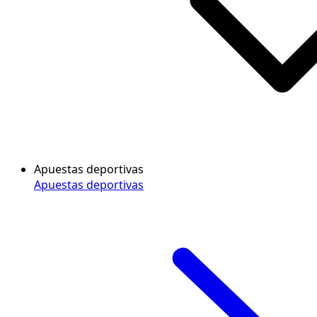
Apuestas deportivas
Apuestas deportivas