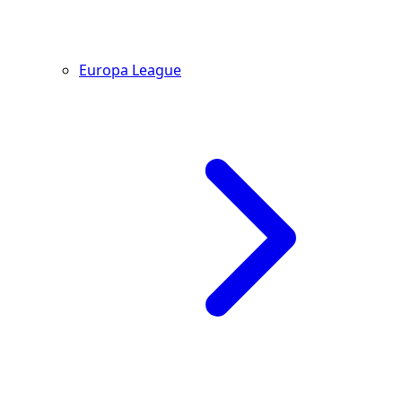
Europa League