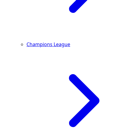
Champions League