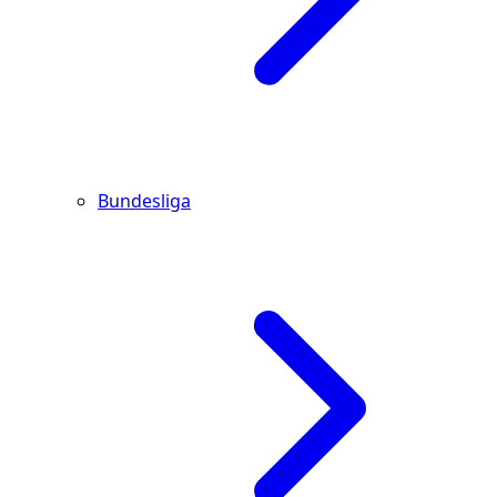
Bundesliga