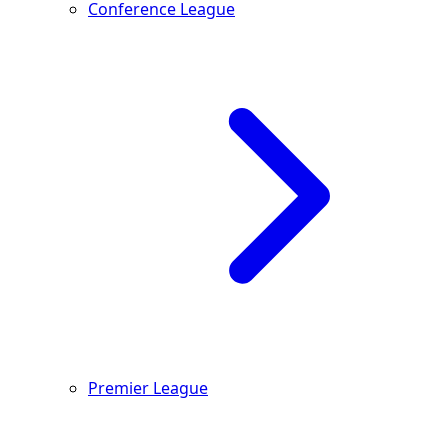
Conference League
Premier League