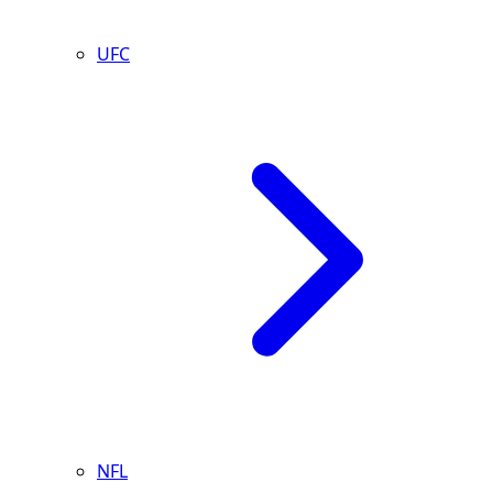
UFC
NFL