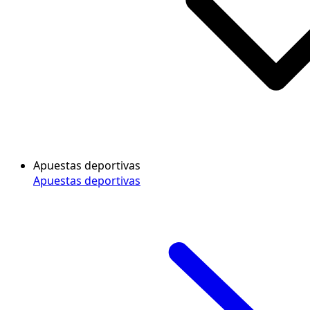
Apuestas deportivas
Apuestas deportivas