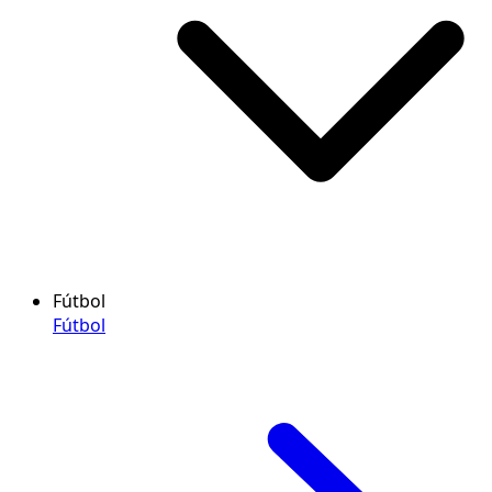
Fútbol
Fútbol