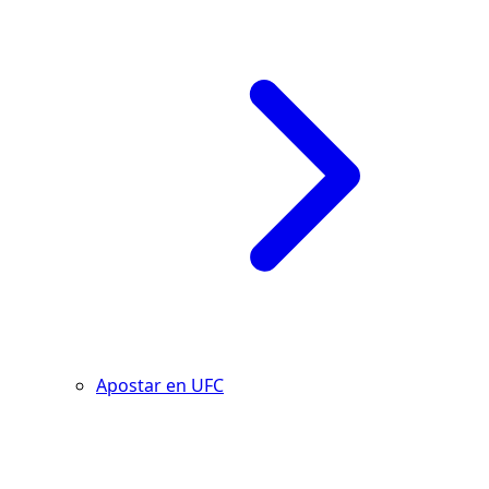
Apostar en UFC