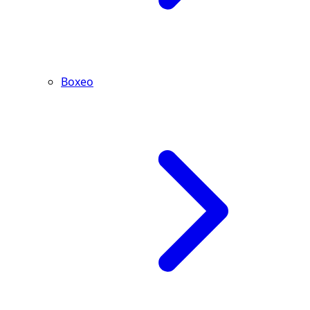
Boxeo