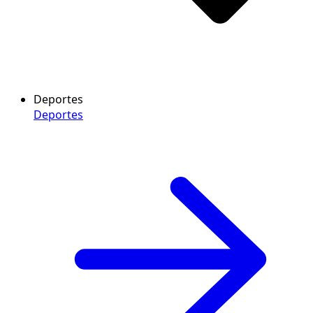
Deportes
Deportes