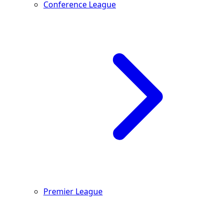
Conference League
Premier League