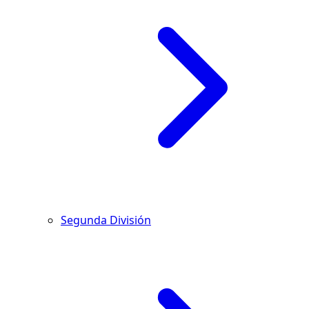
Segunda División