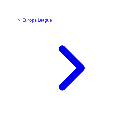
Europa League