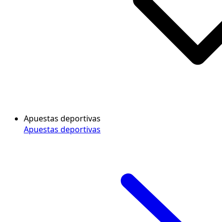
Apuestas deportivas
Apuestas deportivas