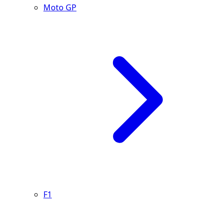
Moto GP
F1