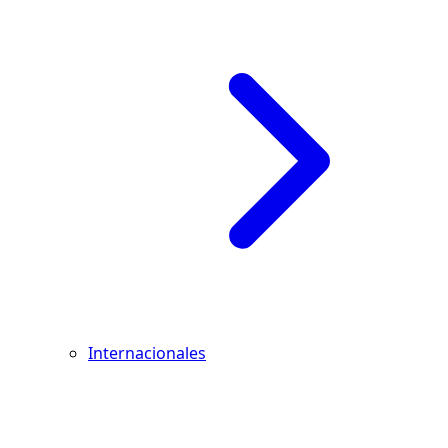
Internacionales