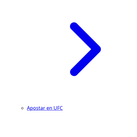
Apostar en UFC