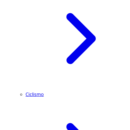
Ciclismo