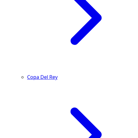
Copa Del Rey