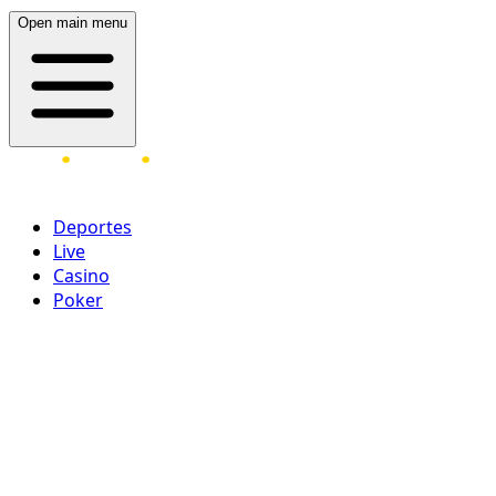
Open main menu
Deportes
Live
Casino
Poker
Acceder
¡Regístrate ahora!