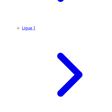
Ligue 1