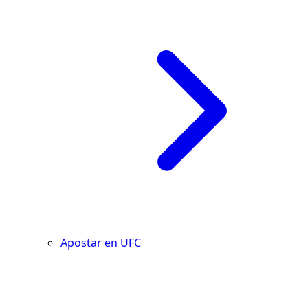
Apostar en UFC