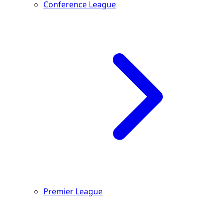
Conference League
Premier League