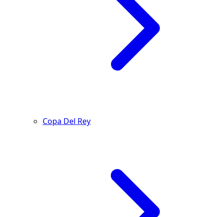
Copa Del Rey