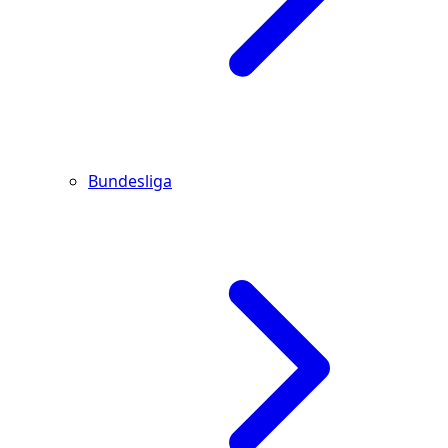
Bundesliga