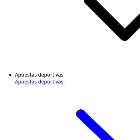
Apuestas deportivas
Apuestas deportivas