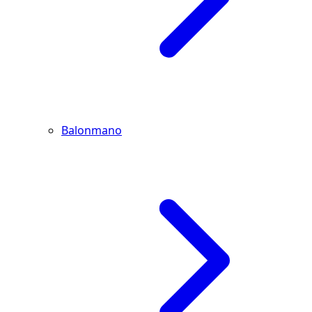
Balonmano