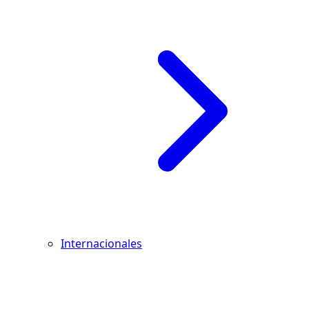
Internacionales