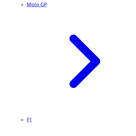
Moto GP
F1