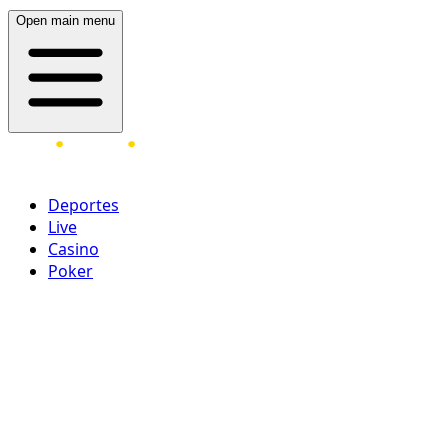
Open main menu
Deportes
Live
Casino
Poker
Acceder
¡Regístrate ahora!