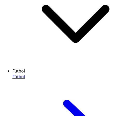
Fútbol
Fútbol