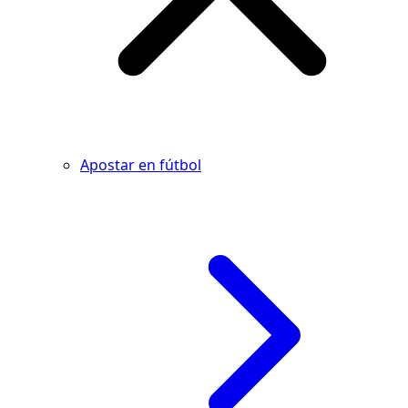
Apostar en fútbol