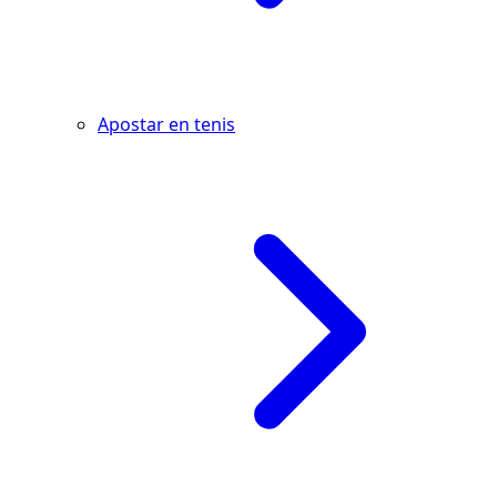
Apostar en tenis