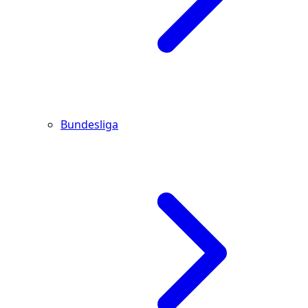
Bundesliga