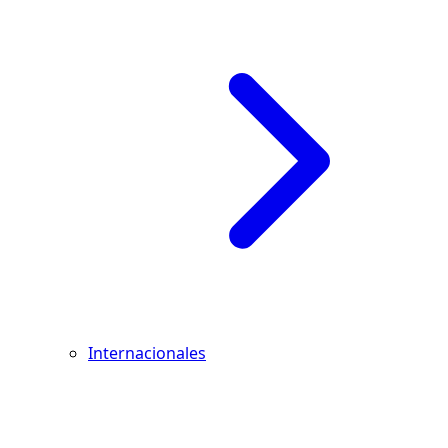
Internacionales