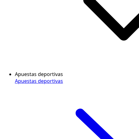
Apuestas deportivas
Apuestas deportivas