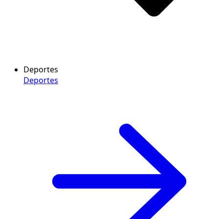
Deportes
Deportes