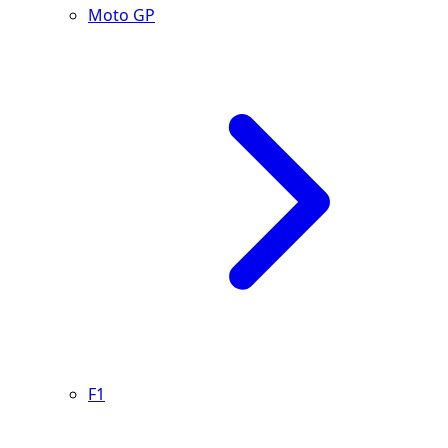
Moto GP
F1