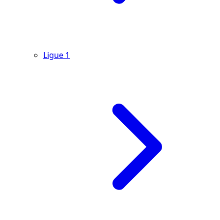
Ligue 1