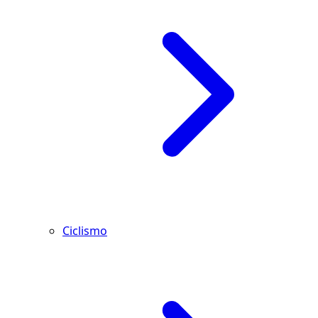
Ciclismo