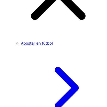
Apostar en fútbol