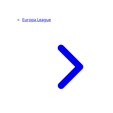
Europa League