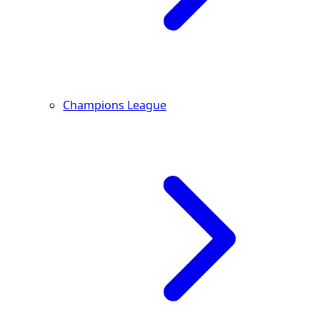
Champions League