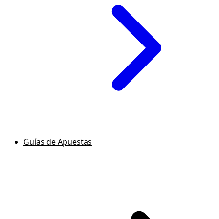
Guías de Apuestas