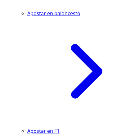
Apostar en baloncesto
Apostar en F1