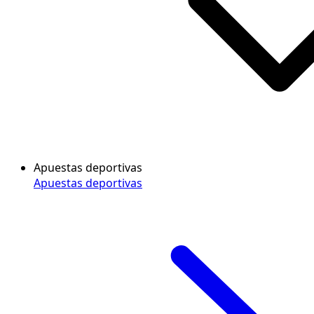
Apuestas deportivas
Apuestas deportivas