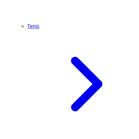
Tenis