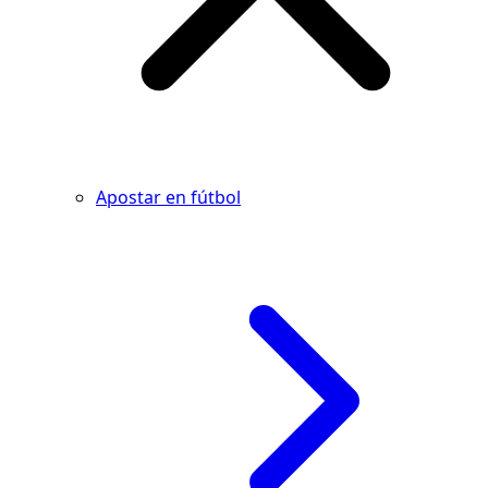
Apostar en fútbol