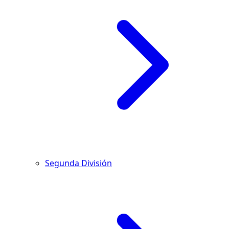
Segunda División