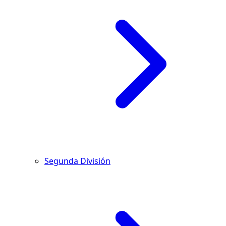
Segunda División