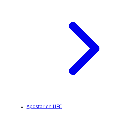
Apostar en UFC