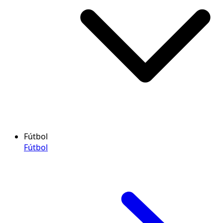
Fútbol
Fútbol