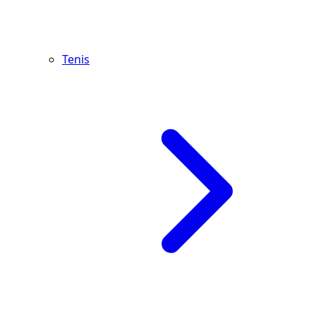
Tenis