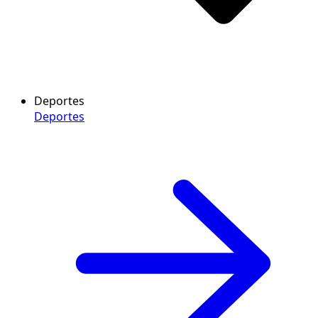
Deportes
Deportes