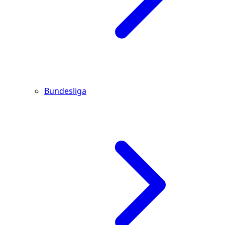
Bundesliga