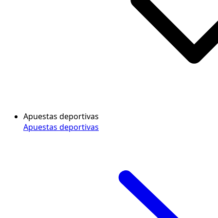
Apuestas deportivas
Apuestas deportivas