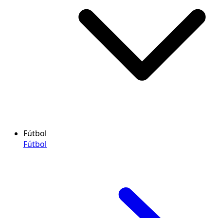
Fútbol
Fútbol