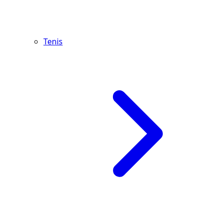
Tenis