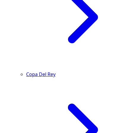
Copa Del Rey