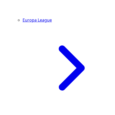
Europa League