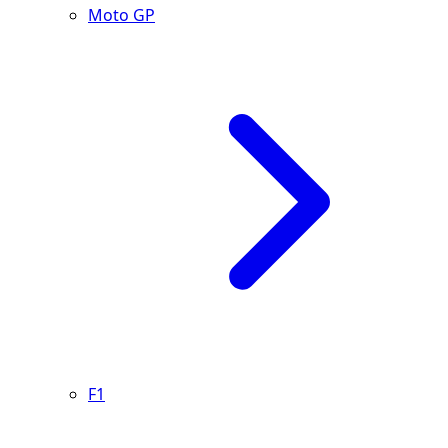
Moto GP
F1