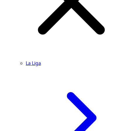
La Liga