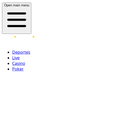
Open main menu
Deportes
Live
Casino
Poker
Acceder
¡Regístrate ahora!