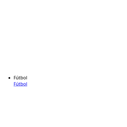
Fútbol
Fútbol