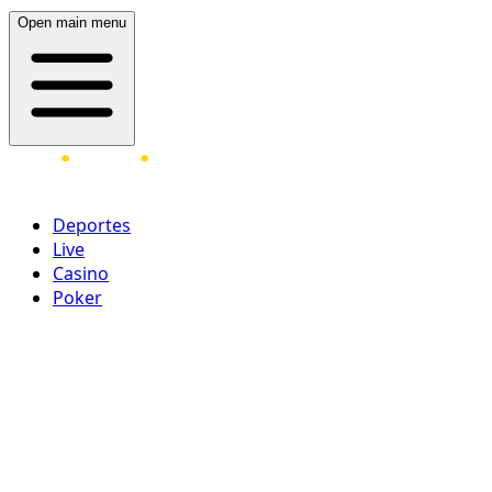
Open main menu
Deportes
Live
Casino
Poker
Acceder
¡Regístrate ahora!