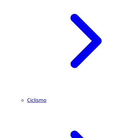
Ciclismo