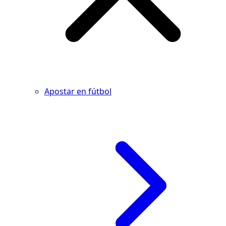
Apostar en fútbol