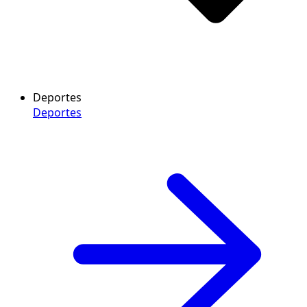
Deportes
Deportes