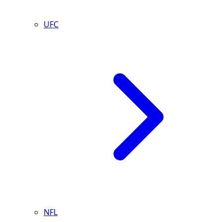
UFC
NFL