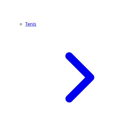
Tenis