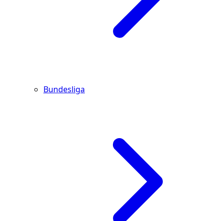
Bundesliga