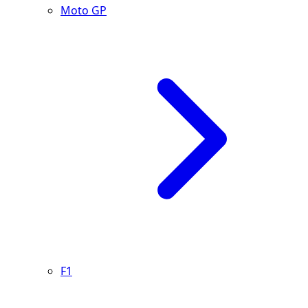
Moto GP
F1