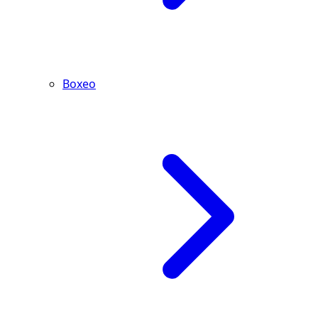
Boxeo