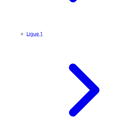
Ligue 1