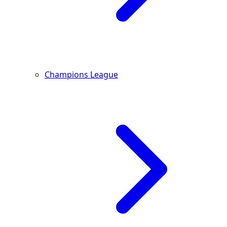
Champions League