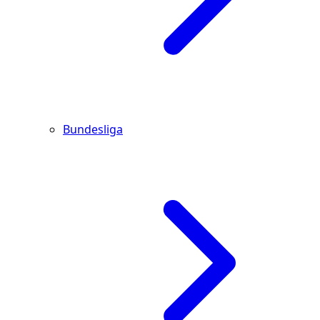
Bundesliga