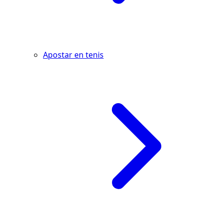
Apostar en tenis