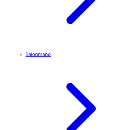
Balonmano