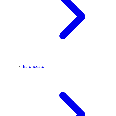
Baloncesto