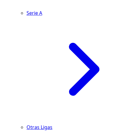
Serie A
Otras Ligas