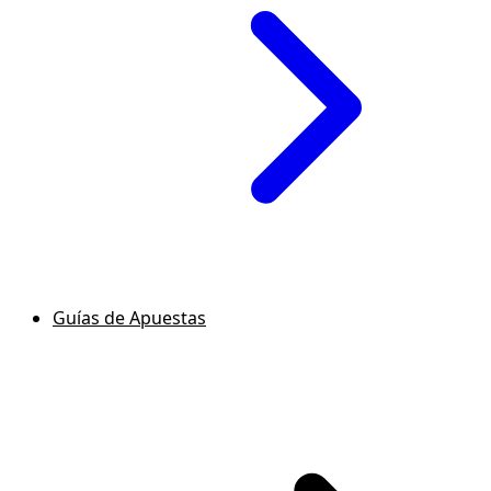
Guías de Apuestas