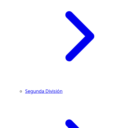
Segunda División