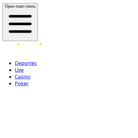
Open main menu
Deportes
Live
Casino
Poker
Acceder
¡Regístrate ahora!