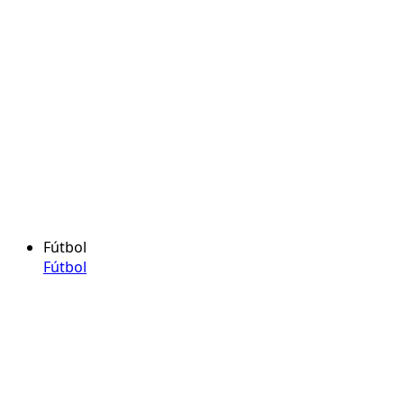
Fútbol
Fútbol