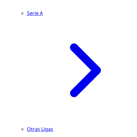
Serie A
Otras Ligas