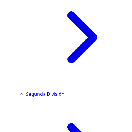
Segunda División