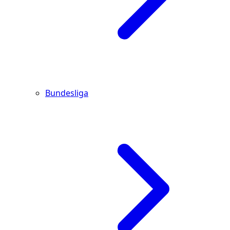
Bundesliga