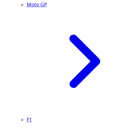
Moto GP
F1