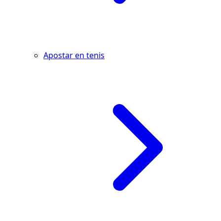
Apostar en tenis