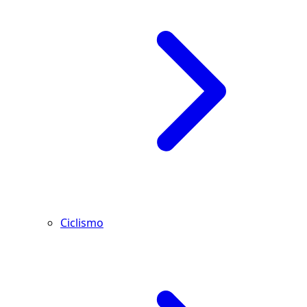
Ciclismo