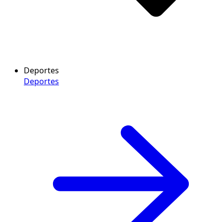
Deportes
Deportes