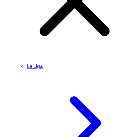
La Liga